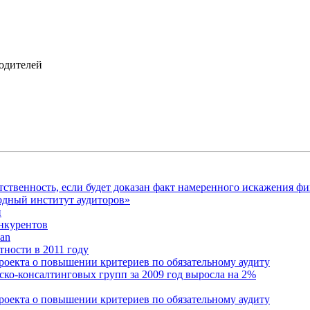
одителей
ственность, если будет доказан факт намеренного искажения ф
дный институт аудиторов»
и
нкурентов
man
ности в 2011 году
роекта о повышении критериев по обязательному аудиту
ко-консалтинговых групп за 2009 год выросла на 2%
роекта о повышении критериев по обязательному аудиту