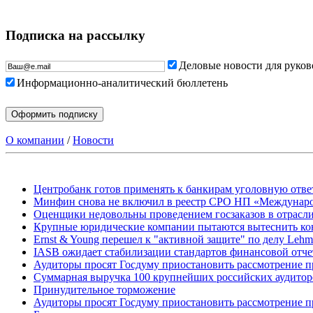
Подписка на рассылку
Деловые новости для руков
Информационно-аналитический бюллетень
О компании
/
Новости
Центробанк готов применять к банкирам уголовную ответ
Минфин снова не включил в реестр СРО НП «Междунаро
Оценщики недовольны проведением госзаказов в отрасл
Крупные юридические компании пытаются вытеснить ко
Ernst & Young перешел к "активной защите" по делу Leh
IASB ожидает стабилизации стандартов финансовой отчет
Аудиторы просят Госдуму приостановить рассмотрение п
Суммарная выручка 100 крупнейших российских аудиторс
Принудительное торможение
Аудиторы просят Госдуму приостановить рассмотрение п