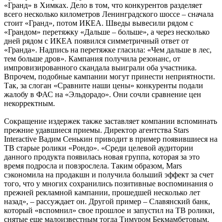
«Гранд» в Химках. Дело в том, что конкурентов разделяет
всего несколько километров Ленинградского шоссе – сначала
стоит «Гранд», потом ИКЕА. Шведы вывесили рядом с
«Грандом» перетяжку «Дальше – больше», а через несколько
дней рядом с ИКЕА появился симметричный ответ от
«Гранда». Надпись на перетяжке гласила: «Чем дальше в лес,
тем больше дров». Кампания получила резонанс, от
импровизированного скандала выиграли оба участника.
Впрочем, подобные кампании могут принести неприятности.
Так, за слоган «Сравните наши цены» конкуренты подали
жалобу в ФАС на «Эльдорадо». Они сочли сравнение цен
некорректным.
Сокращение издержек также заставляет компании вспоминать
прежние удавшиеся приемы. Директор агентства Stars
Interactive Вадим Сенькин приводит в пример появившиеся на
ТВ старые ролики «Рондо». «Среди целевой аудитории
данного продукта появилась новая группа, которая за это
время подросла и повзрослела. Таким образом, Mars
сэкономила на продакшн и получила больший эффект за счет
того, что у многих сохранились позитивные воспоминания о
прежней рекламной кампании, прошедшей несколько лет
назад», – рассуждает он. Другой пример – Славянский банк,
который «вспомнил» свое прошлое и запустил на ТВ ролики,
снятые еще малоизвестным тогда Тимуром Бекмамбетовым.