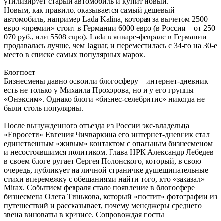
утилизирует старый автомобиль и купит новый.
Новым, как правило, оказывается самый дешевый
автомобиль, например Lada Kalina, которая за вычетом 2500
евро «премии» стоит в Германии 6000 евро (в России – от 250
070 руб., или 5508 евро). Lada в январе-феврале в Германии
продавалась лучше, чем Jaguar, и переместилась с 34-го на 30-е
место в списке самых популярных марок.
Блогпост
Бизнесмены давно освоили блогосферу – интернет-дневник
есть не только у Михаила Прохорова, но и у его группы
«Онэксим». Однако блоги «бизнес-селебритис» никогда не
были столь популярны.
После вынужденного отъезда из России экс-владельца
«Евросети» Евгения Чичваркина его интернет-дневник стал
единственным «живым» контактом с опальным бизнесменом
и несостоявшимся политиком. Глава НРК Александр Лебедев
в своем блоге ругает Сергея Полонского, который, в свою
очередь, публикует на личной страничке душещипательные
стихи вперемежку с обещаниями найти того, кто «заказал»
Mirax. Событием февраля стало появление в блогосфере
бизнесмена Олега Тинькова, который «постит» фотографии из
путешествий и рассказывает, почему менеджеры среднего
звена виноваты в кризисе. Сопровождая посты