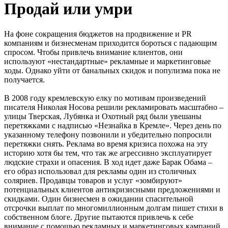
Продай или умри
На фоне сокращения бюджетов на продвижение и PR
компаниям и бизнесменам приходится бороться с падающим
спросом. Чтобы привлечь внимание клиентов, они
используют «нестандартные» рекламные и маркетинговые
ходы. Однако уйти от банальных скидок и популизма пока не
получается.
В 2008 году кремлевскую елку по мотивам произведений
писателя Николая Носова решили рекламировать масштабно –
улицы Тверская, Лубянка и Охотный ряд были увешаны
перетяжками с надписью «Незнайка в Кремле». Через день по
указанному телефону позвонили и убедительно попросили
перетяжки снять. Реклама во время кризиса похожа на эту
историю хотя бы тем, что так же агрессивно эксплуатирует
людские страхи и опасения. В ход идет даже Барак Обама –
его образ использовал для рекламы один из столичных
соляриев. Продавцы товаров и услуг «зомбируют»
потенциальных клиентов антикризисными предложениями и
скидками. Один бизнесмен в ожидании спасительной
отсрочки выплат по многомиллионным долгам пишет стихи в
собственном блоге. Другие пытаются привлечь к себе
внимание с помощью рекламных и маркетинговых кампаний