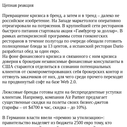
Цепная реакция
Превращение кризиса в бренд, а затем и в тренд – далеко не
российское изобретение. На Западе маркетологи оперативно
отреагировали на потрясения. В крупнейшей сети ресторанов
быстрого питания стартовала акция «Гамбургер за доллар». В
рамках антикризисной программы сотня гонконгских
ресторанов в течение полугода по очереди обещали готовить
полноценные блюда за 13 центов, а испанский ресторан Dario
разработал обед за один евро.
На фоне финансового кризиса и связанного с ним кризиса
доверия к брокерам независимые финансовые консультанты в
США стараются отделиться в сознании потенциальных
клиентов от скомпрометировавших себя брокерских контор и
оттянуть заказчиков от них, для чего среди прочего переходят
на продвинутый софт на базе Web 2.0.
Люксовые бренды готовы идти на беспрецедентные уступки
клиентам. Например, компания Air Partner предлагает
существенные скидки на полеты своих бизнес-джетов
(тарифы – от $4700 в час, скидка – до 10%).
В Германии власти ввели «премию за утилизацию»:
правительство выделяет из бюджета 2500 евро тому, кто