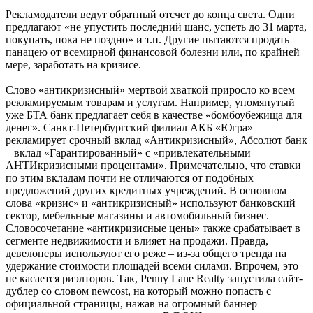
Рекламодатели ведут обратный отсчет до конца света. Одни
предлагают «не упустить последний шанс, успеть до 31 марта,
покупать, пока не поздно» и т.п. Другие пытаются продать
панацею от всемирной финансовой болезни или, по крайней
мере, заработать на кризисе.
Слово «антикризисный» мертвой хваткой приросло ко всем
рекламируемым товарам и услугам. Например, упомянутый
уже БТА банк предлагает себя в качестве «бомбоубежища для
денег». Санкт-Петербургский филиал АКБ «Югра»
рекламирует срочный вклад «Антикризисный», Абсолют банк
– вклад «Гарантированный» с «привлекательными
АНТИкризисными процентами». Примечательно, что ставки
по этим вкладам почти не отличаются от подобных
предложений других кредитных учреждений. В основном
слова «кризис» и «антикризисный» используют банковский
сектор, мебельные магазины и автомобильный бизнес.
Словосочетание «антикризисные цены» также срабатывает в
сегменте недвижимости и влияет на продажи. Правда,
девелоперы используют его реже – из-за общего тренда на
удержание стоимости площадей всеми силами. Впрочем, это
не касается риэлторов. Так, Penny Lane Realty запустила сайт-
дублер со словом newcost, на который можно попасть с
официальной страницы, нажав на огромный баннер