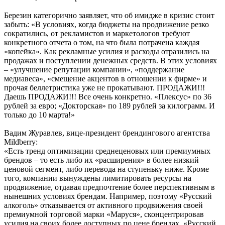
Березин категорично заявляет, что об имидже в кризис стоит
забыть: «В условиях, когда бюджеты на продвижение резко
сократились, от рекламистов и маркетологов требуют
конкретного отчета о том, на что была потрачена каждая
«копейка». Как рекламные усилия и расходы отразились на
продажах и поступлении денежных средств. В этих условиях
– «улучшение репутации компании», «поддержание
медиавеса», «смещение акцентов в отношении к фирме» и
прочая беллетристика уже не прокатывают. ПРОДАЖИ!!!
Даешь ПРОДАЖИ!!! Все очень конкретно. «Плексус» по 36
рублей за евро; «Докторская» по 189 рублей за килограмм. И
только до 10 марта!»
Вадим Журавлев, вице-президент брендингового агентства
Mildberry:
«Есть тренд оптимизации среднеценовых или премиумных
брендов – то есть либо их «расширения» в более низкий
ценовой сегмент, либо перевода на ступеньку ниже. Кроме
того, компании вынуждены лимитировать ресурсы на
продвижение, отдавая предпочтение более перспективным в
нынешних условиях брендам. Например, поэтому «Русский
алкоголь» отказывается от активного продвижения своей
премиумной торговой марки «Маруся», сконцентрировав
усилия на своих более доступных по цене брендах. «Русский