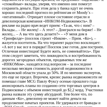
«спокойные» вклады, уверяя, что именно они помогут
сохранить деньги. При этом дела у банка идут не очень
хорошо: последний прогноз по рейтингам от Moody`s –
«негативный». Отрицает плохое состояние отрасли и
девелоперская компания «ИНКОМ-Недвижимость». В
рекламе на радио врач ведет прием: «Та-ак, что с ним? –
Вклады... – Не жилец! – А этот? – Доигрался на бирже! – Не
жилец... – А вы что здесь делаете?» – «У меня дом в
«Гринфилде» (поселок строит «Инком». – Прим. «Ко»), –
жалуется посетитель. На что терапевт радостно восклицает:
«А вот у вас все в порядке! Поселок уже готов, дом построен.
Отличная инвестиция! Будете жить, не сомневайтесь». При
этом следует заметить, что ликвидность и востребованность
дорогих загородных объектов, продаваемых тем же
«ИНКОМом», находятся под вопросом – за последние
несколько месяцев стоимость дорогой недвижимости в
Московской области упала до 50%. И по мнению экспертов,
это еще не предел. Впрочем, кризис рынка недвижимсоти не
помешал главе MCG Павлу Фуксу осенью прошлого года
анонсировать планы по созданию сети торговых центров в
Подмосковье с объемом инвестиций до $2,2 млрд. Участники
рынка назвали эту сумму абсурдной. Тем более что, по
данным «Ко», девелопер не может найти деньги на
продолжение начатых проектов. Не удержался от бравады и