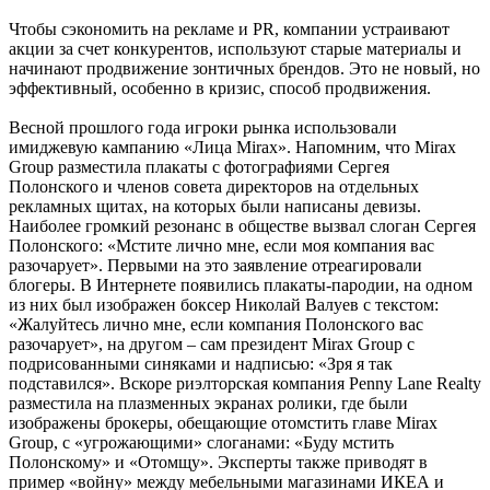
Чтобы сэкономить на рекламе и PR, компании устраивают
акции за счет конкурентов, используют старые материалы и
начинают продвижение зонтичных брендов. Это не новый, но
эффективный, особенно в кризис, способ продвижения.
Весной прошлого года игроки рынка использовали
имиджевую кампанию «Лица Mirax». Напомним, что Mirax
Group разместила плакаты с фотографиями Сергея
Полонского и членов совета директоров на отдельных
рекламных щитах, на которых были написаны девизы.
Наиболее громкий резонанс в обществе вызвал слоган Сергея
Полонского: «Мстите лично мне, если моя компания вас
разочарует». Первыми на это заявление отреагировали
блогеры. В Интернете появились плакаты-пародии, на одном
из них был изображен боксер Николай Валуев с текстом:
«Жалуйтесь лично мне, если компания Полонского вас
разочарует», на другом – сам президент Mirax Group с
подрисованными синяками и надписью: «Зря я так
подставился». Вскоре риэлторская компания Penny Lane Realty
разместила на плазменных экранах ролики, где были
изображены брокеры, обещающие отомстить главе Mirax
Group, с «угрожающими» слоганами: «Буду мстить
Полонскому» и «Отомщу». Эксперты также приводят в
пример «войну» между мебельными магазинами ИКЕА и