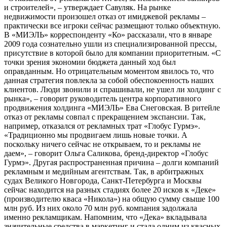
и строителей», – утверждает Савуляк. На рынке
недвижимости произошел отказ от имиджевой рекламы –
практически все игроки сейчас размещают только объектную.
В «МИЭЛЬ» корреспонденту «Ко» рассказали, что в январе
2009 года сознательно ушли из специализированной прессы,
присутствие в которой было для компании приоритетным. «С
точки зрения экономии бюджета данный ход был
оправданным. Но отрицательным моментом явилось то, что
данная стратегия повлекла за собой обеспокоенность наших
клиентов. Люди звонили и спрашивали, не ушел ли холдинг с
рынка», – говорит руководитель центра корпоративного
продвижения холдинга «МИЭЛЬ» Ева Снеговская. В ритейле
отказ от рекламы совпал с прекращением экспансии. Так,
например, отказался от рекламных трат «Глобус Гурмэ».
«Традиционно мы продвигаем лишь новые точки. А
поскольку ничего сейчас не открываем, то и рекламы не
даем», – говорит Ольга Саликова, бренд-директор «Глобус
Гурмэ». Другая распространенная причина – долги компаний
рекламным и медийным агентствам. Так, в арбитражных
судах Великого Новгорода, Санкт-Петербурга и Москвы
сейчас находится на разных стадиях более 20 исков к «Деке»
(производителю кваса «Никола») на общую сумму свыше 100
млн руб. Из них около 70 млн руб. компания задолжала
именно рекламщикам. Напомним, что «Дека» вкладывала
значительные средства в маркетинг и стала одним из квасных