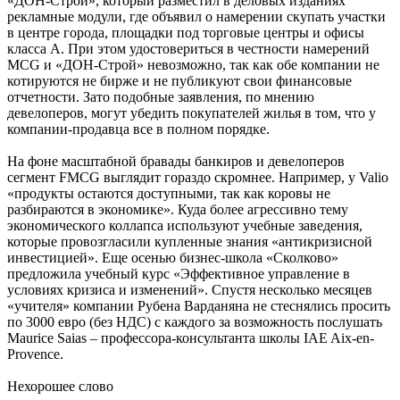
«ДОН-Строй», который разместил в деловых изданиях
рекламные модули, где объявил о намерении скупать участки
в центре города, площадки под торговые центры и офисы
класса А. При этом удостовериться в честности намерений
MCG и «ДОН-Строй» невозможно, так как обе компании не
котируются не бирже и не публикуют свои финансовые
отчетности. Зато подобные заявления, по мнению
девелоперов, могут убедить покупателей жилья в том, что у
компании-продавца все в полном порядке.
На фоне масштабной бравады банкиров и девелоперов
сегмент FMCG выглядит гораздо скромнее. Например, у Valio
«продукты остаются доступными, так как коровы не
разбираются в экономике». Куда более агрессивно тему
экономического коллапса используют учебные заведения,
которые провозгласили купленные знания «антикризисной
инвестицией». Еще осенью бизнес-школа «Сколково»
предложила учебный курс «Эффективное управление в
условиях кризиса и изменений». Спустя несколько месяцев
«учителя» компании Рубена Варданяна не стеснялись просить
по 3000 евро (без НДС) с каждого за возможность послушать
Maurice Saias – профессора-консультанта школы IAE Aix-en-
Provence.
Нехорошее слово