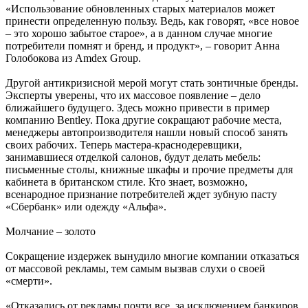
«Использование обновленных старых материалов может
принести определенную пользу. Ведь, как говорят, «все новое
– это хорошо забытое старое», а в данном случае многие
потребители помнят и бренд, и продукт», – говорит Анна
Голобокова из Amdex Group.
Другой антикризисной мерой могут стать зонтичные бренды.
Эксперты уверены, что их массовое появление – дело
ближайшего будущего. Здесь можно привести в пример
компанию Bentley. Пока другие сокращают рабочие места,
менеджеры автопроизводителя нашли новый способ занять
своих рабочих. Теперь мастера-краснодеревщики,
занимавшиеся отделкой салонов, будут делать мебель:
письменные столы, книжные шкафы и прочие предметы для
кабинета в британском стиле. Кто знает, возможно,
всенародное признание потребителей ждет зубную пасту
«Сбербанк» или одежду «Альфа».
Молчание – золото
Сокращение издержек вынудило многие компании отказаться
от массовой рекламы, тем самым вызвав слухи о своей
«смерти».
«Отказались от рекламы почти все, за исключением банкиров