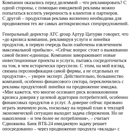
Компании оказались перед дилеммой – что рекламировать? С
одной стороны, с помощью имиджевой рекламы можно
попытаться вселить уверенность в клиентов и партнеров.
С другой – продуктовая реклама жизненно необходима для
продвижения тех же самых антикризисных спецпредложений.
Генеральный директор ATC group Артур Цатурян говорит, что
«до кризиса компании, рекламируя услуги и линейки
продуктов, в первую очередь были озабочены извлечением
максимальной прибыли». «Сейчас вопрос стоит о выживании
самой бизнес-единицы. Компании замораживают новые
инвестиционные проекты и услуги, пытаясь сосредоточиться
на том, в чем исторически преуспели. С этим, на мой взгляд,
связана персонификация самой фирмы, а не отдельных ее
продуктов», – уверен эксперт. Действительно, большинство
компаний, особенно финансового сектора, переключились с
рекламы продуктовой линейки на продвижение имиджа.
«Мне кажется, что многие осознают риск возникновения
кризиса доверия у целевой аудитории потребителей, особенно
финансовых продуктов и услуг. А доверие сейчас призвано
играть значимую роль, поскольку на первый план в текущей
экономической ситуации выходит задача сбережения. Но не
накопления – и тем более не потребления», – считает
Сдвижкова. Банк ВТБ-24 имиджевую задачу решает
опосредованно – через продвижение продукта «вклады» с