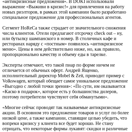
«антикризисные предложения». В DOKI использовали
выражение «Выживи в кризис!» для привлечения на работу
новых риэлторов, в рамках этой кампании было разработано
специальное предложение для профессиональных агентов.
Сегмент HoReCa также страдает от значительного снижения
числа клиентов. Отели предлагают отсрочку check out – ну,
или бутылку шампанского в номер. В столичных кафе и
ресторанах наряду с «постным» появилось «антикризисное
меню». Цены в нем действительно ниже, но, как правило,
пропорционально качеству и объему еды в тарелке.
Эксперты отмечают, что такой пиар по форме ничем не
отличается от обычных оферт. Андрей Ященко,
исполнительный директор Mobel & Zeit, приводит пример с
Volkswagen, который обещает самое уникальное предложение
«Выгодно с любой точки зрения»: «По сути, им оказывается
«Каско в подарок», которое есть у большинства дилеров,
поэтому потребители чувствуют себя обманутыми».
«Многие сейчас проводят так называемые антикризисные
акции. В основном это предложение товаров и услуг по более
низкой цене, а также кампании, ставящие целью убедить, что
вопреки кризису у клиента все будет хорошо. Не стану
отрицать, что некоторые фирмы лукавят: скидки и различные