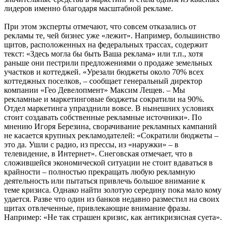
лидеров именно благодаря масштабной рекламе.
При этом эксперты отмечают, что совсем отказались от
рекламы те, чей бизнес уже «лежит». Например, большинство
щитов, расположенных на федеральных трассах, содержит
текст: «Здесь могла бы быть Ваша реклама» или т.п., хотя
раньше они пестрили предложениями о продаже земельных
участков и коттеджей. «Урезали бюджеты около 70% всех
коттеджных поселков, – сообщает генеральный директор
компании «Гео Девелопмент» Максим Лещев. – Мы
рекламные и маркетинговые бюджеты сократили на 90%.
Отдел маркетинга упразднили вовсе. В нынешних условиях
стоит создавать собственные рекламные источники». По
мнению Игоря Березина, сворачивание рекламных кампаний
не касается крупных рекламодателей: «Сократили бюджеты –
это да. Ушли с радио, из прессы, из «наружки» – в
телевидение, в Интернет». Снеговская отмечает, что в
сложившейся экономической ситуации не стоит вдаваться в
крайности – полностью прекращать любую рекламную
деятельность или пытаться привлечь большое внимание к
теме кризиса. Однако найти золотую середину пока мало кому
удается. Разве что один из банков недавно разместил на своих
щитах отвлеченные, привлекающие внимание фразы.
Например: «Не так страшен кризис, как антикризисная суета».