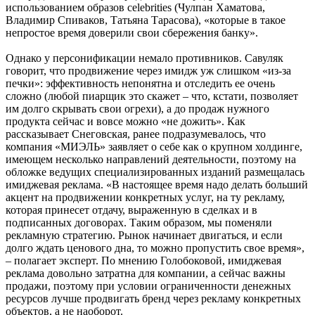
использованием образов celebrities (Чулпан Хаматова,
Владимир Спиваков, Татьяна Тарасова), «которые в такое
непростое время доверили свои сбережения банку».
Однако у персонификации немало противников. Савуляк
говорит, что продвижение через имидж уж слишком «из-за
печки»: эффективность непонятна и отследить ее очень
сложно (любой пиарщик это скажет – что, кстати, позволяет
им долго скрывать свои огрехи), а до продаж нужного
продукта сейчас и вовсе можно «не дожить». Как
рассказывает Снеговская, ранее подразумевалось, что
компания «МИЭЛЬ» заявляет о себе как о крупном холдинге,
имеющем несколько направлений деятельности, поэтому на
обложке ведущих специализированных изданий размещалась
имиджевая реклама. «В настоящее время надо делать больший
акцент на продвижении конкретных услуг, на ту рекламу,
которая принесет отдачу, выраженную в сделках и в
подписанных договорах. Таким образом, мы поменяли
рекламную стратегию. Рынок начинает двигаться, и если
долго ждать ценового дна, то можно пропустить свое время»,
– полагает эксперт. По мнению Голобоковой, имиджевая
реклама довольно затратна для компании, а сейчас важны
продажи, поэтому при условии ограниченности денежных
ресурсов лучше продвигать бренд через рекламу конкретных
объектов, а не наоборот.