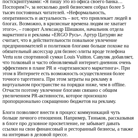
постскриптумами: «Я пишу это из офиса своего банка…
Поспорим?», за несколько дней бизнесмен собрал более 5
тысяч постоянных читателей. «Неформальность,
оперативность и актуальность – вот, что привлекает людей в
блогах. Возможно, в кризисные времена людям не хватает
этого», – говорит Александр Шишкин, начальник отдела
маркетинга и рекламы «ERGO Русь». Артур Цатурян же
считает, что в действительности повальное увлечение
предпринимателей и политиков блогами больше похоже на
обязательный аксессуар для бизнес-элиты вроде телефона
Vertu или спортивной сумки Louis Vuitton. Савуляк добавляет,
что толковый и часто обновляемый интернет-дневник очень
эффективен в плане PR и «партизанского маркетинга». При
этом в Интернете есть возможность осуществления более
точного таргетинга. При этом затраты на рекламу в
виртуальном пространстве на порядки ниже, чем в offline.
Отчасти поэтому увлечение блогами связано с общим
увеличением PR-активности, которое произошло
пропорционально сокращению бюджетов на рекламу.
Блоги позволяют внести в процесс коммуникаций чуть
больше личного отношения. Например, Тиньков, рассказывая
в блоге про духовное просветление, не забывает давать
ссылки на свои финансовый и ресторанный бизнесы, а также
на интервью в деловой прессе.