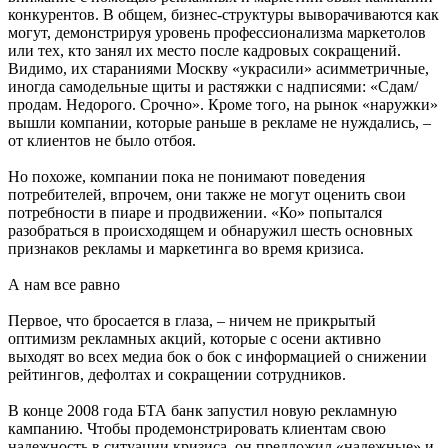
конкурентов. В общем, бизнес-структуры выворачиваются как
могут, демонстрируя уровень профессионализма маркетолов
или тех, кто занял их место после кадровых сокращений.
Видимо, их стараниями Москву «украсили» асимметричные,
иногда самодельные щиты и растяжки с надписями: «Сдам/
продам. Недорого. Срочно». Кроме того, на рынок «наружки»
вышли компании, которые раньше в рекламе не нуждались, –
от клиентов не было отбоя.
Но похоже, компании пока не понимают поведения
потребителей, впрочем, они также не могут оценить свои
потребности в пиаре и продвижении. «Ко» попытался
разобраться в происходящем и обнаружил шесть основных
признаков рекламы и маркетинга во время кризиса.
А нам все равно
Первое, что бросается в глаза, – ничем не прикрытый
оптимизм рекламных акций, которые с осени активно
выходят во всех медиа бок о бок с информацией о снижении
рейтингов, дефолтах и сокращении сотрудников.
В конце 2008 года БТА банк запустил новую рекламную
кампанию. Чтобы продемонстрировать клиентам свою
надежность в ситуации кризиса, он предложил «надежные» и