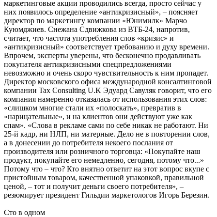
маркетинговые акции проводились всегда, просто сейчас у
них появилось определение «антикризисный», – поясняет
директор по маркетингу компании «Юнимилк» Марчо
Куюмджиев. Снежана Сдвижкова из ВТБ-24, напротив,
считает, что частота употребления слов «кризис» и
«антикризисный» соответствует требованию и духу времени.
Впрочем, эксперты уверены, что бесконечно продавливать
покупателя антикризисными спецпредложениями
невозможно и очень скоро чувствительность к ним пропадет.
Директор московского офиса международной консалтинговой
компании Tax Consulting U.K Эдуард Савуляк говорит, что его
компания намеренно отказалась от использования этих слов:
«слишком многие стали их «полоскать», превратив в
«нарицательные», и на клиентов они действуют уже как
спам». «Слова в рекламе сами по себе никак не работают. Ни
25-й кадр, ни НЛП, ни матерные. Дело не в повторении слов,
а в донесении до потребителя некоего послания от
производителя или розничного торговца: «Покупайте наш
продукт, покупайте его немедленно, сегодня, потому что...»
Потому что – что? Кто внятно ответит на этот вопрос вкупе с
пристойным товаром, качественной упаковкой, правильной
ценой, – тот и получит деньги своего потребителя», –
резюмирует президент Гильдии маркетологов Игорь Березин.
Сто в одном