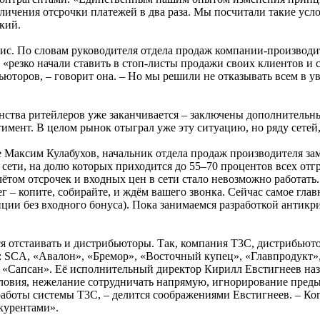
величения отсрочки платежей в два раза. Мы посчитали такие у
кий.
ис. По словам руководителя отдела продаж компании-производит
«резко начали ставить в стоп-листы продажи своих клиентов и 
ьюторов, – говорит она. – Но мы решили не отказывать всем в у
ства ритейлеров уже заканчивается – заключены дополнительны
тимент. В целом рынок отыграл уже эту ситуацию, но ряду сетей,
же Максим Кулабухов, начальник отдела продаж производителя 
сети, на долю которых приходится до 55–70 процентов всех отг
чётом отсрочек и входных цен в сети стало невозможно работать.
ег – копите, собирайте, и ждём вашего звонка. Сейчас самое глав
ции без входного бонуса). Пока занимаемся разработкой антикр
я отстаивать и дистрибьюторы. Так, компания Т3С, дистрибьют
в: SCA, «Авалон», «Бремор», «Восточный купец», «Главпродукт
«Сапсан». Её исполнительный директор Кирилл Евстигнеев назы
словия, нежелание сотрудничать напрямую, игнорирование преды
боты системы Т3С, – делится соображениями Евстигнеев. – Ког
нкурентами».