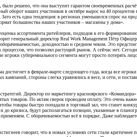
, было решено, что она выступит гарантом своевременных расчёто
ный оборот наших участников в октябре вырос на 40 процентов п
. Зато есть одна тенденция: в регионах уменьшился спрос на п
 формат большинства наших участников – магазины у дома».
реоценка ассортимента ритейлеров, подходов к его формировани
ворит генеральный директор Real Work Management Пётр Офицер
 оборачиваемостью, доходностью и средним чеком. Это предстои
процессов, что позволял растущий рынок. А сейчас нет. Сегодня
ые игроки субпремиального сегмента могут просто потерять лицо
а достигнет в феврале-марте следующего года, когда все игрок
 кампаний, стороны слегка уравнялись в весе, и сети, и поставщ
стратегий. Директор по маркетингу красноярского «Командора
ых товаров. По актам сверок проводим оплату. Это очень важн
, чтобы товары быстро попадали в торговый зал, что станет ко
к и до кризиса, будут располагаться позиции, указанные в план
именяем. С оборачиваемостью всё в порядке. Даже наблюдается 
тигнеев говорит, что в новых условиях сети стали критичнее 