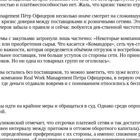
ностью и платёжеспособностью нет. Жаль, что кризис тяжело отр
nagement Пётр Офицеров несколько иначе смотрит на сложившую
ыл кризис доверия между поставщиками и розничными сетями. Эт
ейлеров забыла о правиле и сейчас любуются дев-ственной чистот
емы с закупками затронули лишь частично: «Некоторые компани
к или приобретения сырья. Что касается «Командора», сеть чув-с
о важности, которая определяется объёмом отгрузок и востребо
ельнее поставщик, тем больше уступок со стороны сети. Но пр
ков. Но ни одна из товарных групп не оголилась».
 остались без поставщиков, то можно заметить, что хуже всего д
 компании Real Work Management Петра Офицерова, в первую оч
, где деньги отдавали вовремя и с пониманием относились к бесп
ы идти на крайние меры и обращаться в суд. Однако среди опро
ий.
иковский отмечает, что отсрочки платежей сетям и так достаточ
вен интервалу между притоком и оттоком оборотного капитала).
а определённые преференции с их стороны, а именно: снижение 
контрагентами. «Единственным нашим опытом изменения принцип