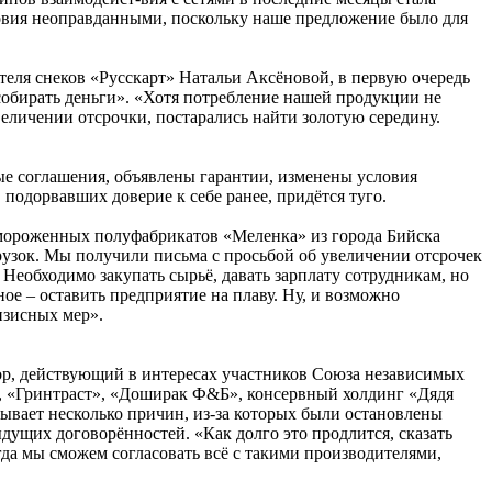
словия неоправданными, поскольку наше предложение было для
еля снеков «Русскарт» Натальи Аксёновой, в первую очередь
собирать деньги». «Хотя потребление нашей продукции не
величении отсрочки, постарались найти золотую середину.
е соглашения, объявлены гарантии, изменены условия
 подорвавших доверие к себе ранее, придётся туго.
замороженных полуфабрикатов «Меленка» из города Бийска
рузок. Мы получили письма с просьбой об увеличении отсрочек
 Необходимо закупать сырьё, давать зарплату сотрудникам, но
ное – оставить предприятие на плаву. Ну, и возможно
изисных мер».
ор, действующий в интересах участников Союза независимых
», «Гринтраст», «Доширак Ф&Б», консервный холдинг «Дядя
вает несколько причин, из-за которых были остановлены
дущих договорённостей. «Как долго это продлится, сказать
да мы сможем согласовать всё с такими производителями,