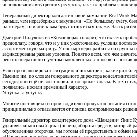
использования внутренних ресурсов, так что проблем с ликвид
Генеральный директор консалтинговой компании Real Work Ma
раньше, чем неразбериха с закупками: «По большому счёту, б
партнёрам, то и они к вам будут относиться так же. Часть рит
Дмитрий Полуянов из «Командора» говорит, что их сеть пробл
предоплату, говоря, что и у них ужесточились условия поставо
ассортиментную матрицу. У нас партнёры разбиты на группы п
зафиксированы разные условия. Понятно всем, что чем значит
решать оперативно с учётом накопленных запросов от поставщи
Если проанализировать ситуацию и посмотреть, какие ритейлеры
Именно им, по словам генерального директора консалтинговой
сегодня они ещё не восстановили товарные запасы. В тех сетях
появились, носили временный характер.
Уступка за уступку
Многие поставщики и производители продуктов питания готов
принципиально отказывается от поиска компромиссных решен
Генеральный директор кондитерского дома «Шандени» Янис Кул
удлиняя финансовый цикл (период оборота средств, который ра
обусловленная отсрочка, мы готовы её предоставить в обмен н
«Шандени» попробовал пересмотреть схему сотрудничества с 