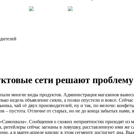
одителей
дуктовые сети решают проблем
пали многие виды продуктов. Администрация магазинов вывесил
олько недель объявление сняли, а полки опустели и вовсе. Сейч
ика, чай от двух производителей, ну и так, по мелочи: конфеты
 – пустота. Отличие от старых, но не до конца забытых нами, в
 «Самохвала». Сообщения о схожих неприятностях приходят из 
, ритейлеры сейчас загнаны в ловушку, расставленную ими же 
ени, а в марте-апреле кризис в этом сегменте достигнет дна. В