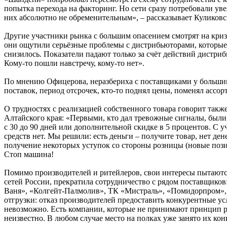
попытка перехода на факторинг. Но сети сразу потребовали у
них абсолютно не обременительным», – рассказывает Куликовс
Другие участники рынка с большим опасением смотрят на криз
они ощутили серьёзные проблемы с дистрибьюторами, которые 
снизилось. Показатели падают только за счёт действий дистриб
Кому-то пошли навстречу, кому-то нет».
По мнению Офицерова, неразбериха с поставщиками у большин
поставок, период отсрочек, кто-то поднял цены, поменял ассор
О трудностях с реализацией собственного товара говорит так
Алтайского края: «Первыми, кто дал тревожные сигналы, были 
с 30 до 90 дней или дополнительной скидке в 5 процентов. С у
средств нет. Мы решили: есть деньги – получите товар, нет ден
получение некоторых уступок со стороны розницы (новые пози
Стоп машина!
Помимо производителей и ритейлеров, свои интересы пытаютс
сетей России, прекратила сотрудничество с рядом поставщико
Ваня», «Колгейт-Палмолив», ТК «Мистраль», «Помидорпром», 
отгрузки: отказ производителей предоставить конкурентные у
невозможно. Есть компании, которые не принимают принцип ра
неизвестно. В любом случае место на полках уже занято их ко