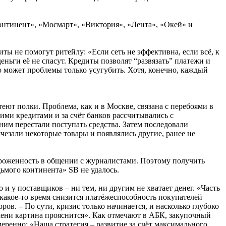
континент», «Мосмарт», «Виктория», «Лента», «Окей» и
ы не помогут ритейлу: «Если сеть не эффективна, если всё, к
ньги её не спасут. Кредиты позволят “развязать” платежи и
это может проблемы только усугубить. Хотя, конечно, каждый
ют полки. Проблема, как и в Москве, связана с перебоями в
ими кредитами и за счёт банков рассчитывались с
ним перестали поступать средства. Затем последовали
счезали некоторые товары и появлялись другие, ранее не
оженность в общении с журналистами. Поэтому получить
ьмого континента» SB не удалось.
и у поставщиков – ни тем, ни другим не хватает денег. «Часть
з какое-то время снизится платёжеспособность покупателей
ров. – По сути, кризис только начинается, и насколько глубоко
емени картина прояснится». Как отмечают в АБК, закупочный
меренно: «Наша стратегия – развитие за счёт максимального