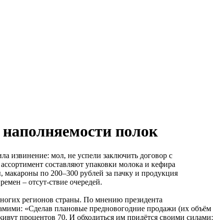
у наполняемости полок
а извинение: мол, не успели заключить договор с
ас ассортимент составляют упаковки молока и кефира
, макароны по 200–300 рублей за пачку и продукция
ремен – отсут-ствие очередей.
многих регионов страны. По мнению президента
самими: «Сделав плановые предновогодние продажи (их объём
ыживут процентов 70. И обходиться им придётся своими силами: