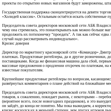
проекты по открытию новых магазинов будут заморожены, шта
Государственная поддержка сконцентрируется на девяти торго
«Холидей классик». Остальным остаётся искать собственные п
Председатель совета директоров московской сети АБК Владисла
чему она стремилась, это понаоткрывать как можно больше мага
продолжить их потихонечку “проедать”. А так как сейчас едва л
случай надо рассматривать индивидуально».
Кризис доверия
Директор по маркетингу красноярской сети «Командор» Дмитрий
платежах. Продуктовые ритейлеры, да и другие розничники, до
поставщиками. Когда же финансовая машина дала сбой, первым 
массовые предложения о продлении отсрочек по платежам, на ко
известные покупателям.
Крупнейшие продуктовые ритейлеры по вопросам, касающимся
развёрнутых комментариев о плане действий на ближайшие мес
Председатель совета директоров московской сети АБК Владислав
товаров, к сожалению, покидает рынок, с некоторыми – перебои
(вероятнее всего, после новогодних праздников), и это вынудит
он зайдёт, до конца не понятно. Мы пока выжидаем, а коррект
кризис коснулся их в меньшей степени, чем других игроков рын