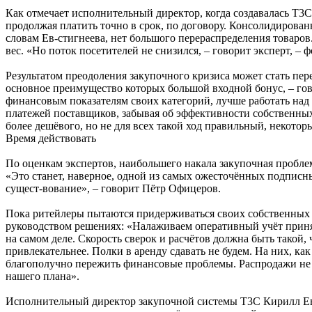
Как отмечает исполнительный директор, когда создавалась Т3С
продолжая платить точно в срок, по договору. Консолидирован
словам Ев-стигнеева, нет большого перераспределения товаров
вес. «Но поток посетителей не снизился, – говорит эксперт, –
Результатом преодоления закупочного кризиса может стать пе
основное преимущество которых большой входной бонус, – го
финансовым показателям своих категорий, лучше работать над
платежей поставщиков, забывая об эффективности собственных 
более дешёвого, но не для всех такой ход правильный, некотор
Время действовать
По оценкам экспертов, наибольшего накала закупочная проблем
«Это станет, наверное, одной из самых ожесточённых подписных
сущест-вование», – говорит Пётр Офицеров.
Пока ритейлеры пытаются придерживаться своих собственных 
руководством решениях: «Налаживаем оперативный учёт принят
на самом деле. Скорость сверок и расчётов должна быть такой
привлекательнее. Полки в аренду сдавать не будем. На них, ка
благополучно пережить финансовые проблемы. Распродажи не пр
нашего плана».
Исполнительный директор закупочной системы Т3С Кирилл Евс