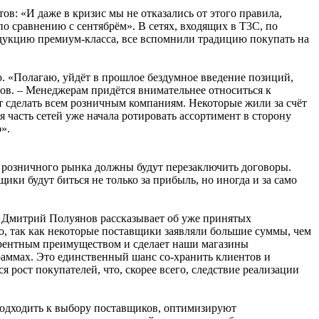
в: «И даже в кризис мы не отказались от этого правила,
о сравнению с сентябрём». В сетях, входящих в Т3С, по
родукцию премиум-класса, все вспомнили традицию покупать на
ю. «Полагаю, уйдёт в прошлое бездумное введение позиций,
ов. – Менеджерам придётся внимательнее относиться к
т сделать всем розничным компаниям. Некоторые жили за счёт
 часть сетей уже начала ротировать ассортимент в сторону
».
и розничного рынка должны будут перезаключить договоры.
ики будут биться не только за прибыль, но иногда и за само
» Дмитрий Полуянов рассказывает об уже принятых
о, так как некоторые поставщики заявляли большие суммы, чем
нкурентным преимуществом и сделает наши магазины
ограммах. Это единственный шанс со-хранить клиентов и
рост покупателей, что, скорее всего, следствие реализации
подходить к выбору поставщиков, оптимизируют