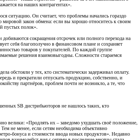
ажается на наших контрагентах».
ся ситуацию. Он считает, что проблемы начались гораздо
о мировой закон обмена: если вы хорошо относитесь к своим
ой пустых полок».
и добиваются сокращения отсрочек или полного перехода на
твует себя благополучно в финансовом плане и сохраняет
ванностью товаров у покупателей. По каждой группе
инимаемые решения взаимовыгодны. Сложности стараемся
ела обстояли у тех, кто систематически задерживал оплату.
ередь и прекратили отпускать продукцию, собственно, и
окойству партнёров, проблем почти не возникло, а те, что
шенных SB дистрибьюторов не нашлось таких, кто
но велики: «Продлять их – заведомо ухудшать своё положение,
 Тем не менее, если сетям необходима объективно
ретро-бонуса и стоимости ввода новых продуктов». Недавно
ов взаимодейст-вия с сетями в последние месяцы стала