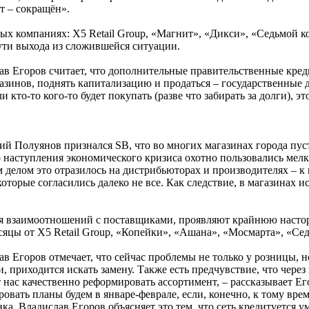
т – сокращён».
вых компаниях: X5 Retail Group, «Магнит», «Дикси», «Седьмой 
ути выхода из сложившейся ситуации.
в Егоров считает, что дополнительные правительственные кредит
зинов, поднять капитализацию и продаться – государственные де
и кто-то кого-то будет покупать (разве что забирать за долги), 
 Полуянов признался SB, что во многих магазинах города пусте
 наступления экономического кризиса охотно пользовались мелк
делом это отразилось на дистрибьюторах и производителях – к 
торые согласились далеко не все. Как следствие, в магазинах и
 взаимоотношений с поставщиками, проявляют крайнюю настор
яцы от Х5 Retail Group, «Копейки», «Ашана», «Мосмарта», «Сед
 Егоров отмечает, что сейчас проблемы не только у розницы, но 
, приходится искать замену. Также есть предчувствие, что чере
 нас качественно реформировать ассортимент, – рассказывает Его
ировать планы будем в январе-феврале, если, конечно, к тому вр
ка. Владислав Егоров объясняет это тем, что сеть кредитуется у