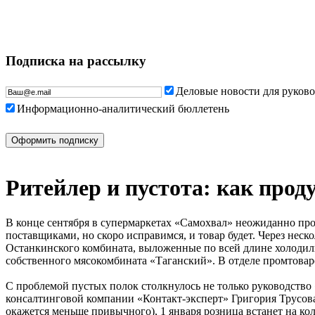
Подписка на рассылку
Деловые новости для руков
Информационно-аналитический бюллетень
Ритейлер и пустота: как про
В конце сентября в супермаркетах «Самохвал» неожиданно про
поставщиками, но скоро исправимся, и товар будет. Через неск
Останкинского комбината, выложенные по всей длине холодильн
собственного мясокомбината «Таганский». В отделе промтоваров
С проблемой пустых полок столкнулось не только руководство
консалтинговой компании «Контакт-эксперт» Григория Трусова
окажется меньше привычного), 1 января розница встанет на кол