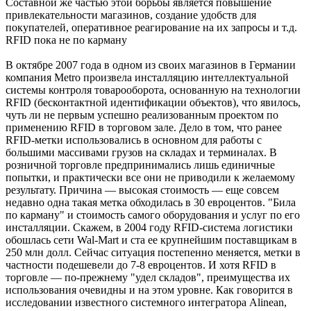
Составной же частью этой борьбы является повышение
привлекательности магазинов, создание удобств для
покупателей, оперативное реагирование на их запросы и т.д.
RFID пока не по карману
В октябре 2007 года в одном из своих магазинов в Германии
компания Metro произвела инсталляцию интеллектуальной
системы контроля товарооборота, основанную на технологии
RFID (бесконтактной идентификации объектов), что явилось,
чуть ли не первым успешно реализованным проектом по
применению RFID в торговом зале. Дело в том, что ранее
RFID-метки использовались в основном для работы с
большими массивами грузов на складах и терминалах. В
розничной торговле предпринимались лишь единичные
попытки, и практически все они не приводили к желаемому
результату. Причина — высокая стоимость — еще совсем
недавно одна такая метка обходилась в 30 евроцентов. "Била
по карману" и стоимость самого оборудования и услуг по его
инсталляции. Скажем, в 2004 году RFID-система логистики
обошлась сети Wal-Mart и ста ее крупнейшим поставщикам в
250 млн долл. Сейчас ситуация постепенно меняется, метки в
частности подешевели до 7-8 евроцентов. И хотя RFID в
торговле — по-прежнему "удел складов", преимущества их
использования очевидны и на этом уровне. Как говорится в
исследовании известного системного интегратора Alinean,