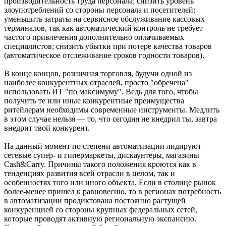
производительность труда персонала; снизить уровень
злоупотреблений со стороны персонала и посетителей;
уменьшить затраты на сервисное обслуживание кассовых
терминалов, так как автоматический контроль не требует
частого привлечения дополнительно оплачиваемых
специалистов; снизить убытки при потере качества товаров
(автоматическое отслеживание сроков годности товаров).
В конце концов, розничная торговля, будучи одной из
наиболее конкурентных отраслей, просто "обречена"
использовать ИТ "по максимуму". Ведь для того, чтобы
получить те или иные конкурентные преимущества
ритейлерам необходимы современные инструменты. Медлить
в этом случае нельзя — то, что сегодня не внедрил ты, завтра
внедрит твой конкурент.
На данный момент по степени автоматизации лидируют
сетевые супер- и гипермаркеты, дискаунтеры, магазины
Cash&Carry. Причины такого положения кроются как в
тенденциях развития всей отрасли в целом, так и
особенностях того или иного объекта. Если в столице рынок
более-менее пришел к равновесию, то в регионах потребность
в автоматизации продиктована постоянно растущей
конкуренцией со стороны крупных федеральных сетей,
которые проводят активную региональную экспансию.