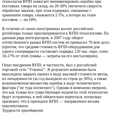
технология RFID помогает минимизировать ошибки при
поставках товара на склад, на 20-30% увеличить скорость
обработки заказов, при этом издержки, связанные с
хранением товара, снижаются 2-5%, а потери на этапе
поставок — на 18%.
В отличие от своих иностранных коллег российские
ритейлеры только присматриваются к RFID-технологиям. По
данным ряда интеграторов, в 2007 году оборот
отечественного рынка RFID-систем не превысил 70 млн долл.
(притом, что средняя стоимость RFID-оборудования для
одного гипермаркета составляет порядка 120 тыс. евро, плюс
10-17% от этой суммы — затраты на его инсталляцию).
Опыт внедрения RFID, в частности, был у российской
торговой сети "Утконос". В результате компания была
вынуждена закрыть проект в виду высокой стоимости меток,
их ненадежности (за год выходило из строя до 30%), а также
возникновения множества ошибок в виду человеческого
фактора ("не туда посмотрел"). Однако в компании уверили,
что как только все существующие недочеты этой технологии
будут устранены, к ней обязательно вернуться, поскольку
признают, что в принципе RFID — направление весьма
перспективное.
Трудности приобщения