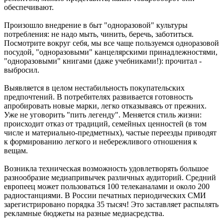
обеспечивают.
Произошло внедрение в быт "одноразовой" культуры
потребления: не надо мыть, чинить, беречь, заботиться.
Посмотрите вокруг себя, мы все чаще пользуемся одноразовой
посудой, "одноразовыми" канцелярскими принадлежностями,
"одноразовыми" книгами (даже учебниками!): прочитал -
выбросил.
Выявляется в целом нестабильность покупательских
предпочтений. В потребителях развивается готовность
апробировать новые марки, легко отказываясь от прежних.
Уже не уговорить "пить легенду". Меняется стиль жизни:
происходит отказ от традиций, семейных ценностей (в том
числе и материально-предметных), частые переезды приводят
к формированию легкого и небережливого отношения к
вещам.
Возникла техническая возможность удовлетворять большое
разнообразие медиапривычек различных аудиторий. Средний
европеец может пользоваться 100 телеканалами и около 200
радиостанциями. В России печатных периодических СМИ
зарегистрировано порядка 35 тысяч! Это заставляет распылять
рекламные бюджеты на разные медиасредства.