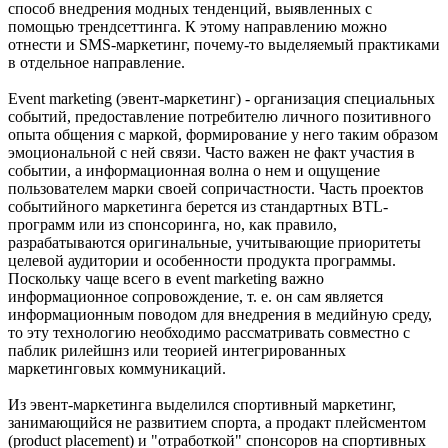
способ внедрения модных тенденций, выявленных с
помощью трендсеттинга. К этому направлению можно
отнести и SMS-маркетинг, почему-то выделяемый практиками
в отдельное направление.
Event marketing (эвент-маркетинг) - организация специальных
событий, предоставление потребителю личного позитивного
опыта общения с маркой, формирование у него таким образом
эмоциональной с ней связи. Часто важен не факт участия в
событии, а информационная волна о нем и ощущение
пользователем марки своей сопричастности. Часть проектов
событийного маркетинга берется из стандартных BTL-
программ или из спонсоринга, но, как правило,
разрабатываются оригинальные, учитывающие приоритеты
целевой аудитории и особенности продукта программы.
Поскольку чаще всего в event marketing важно
информационное сопровождение, т. е. он сам является
информационным поводом для внедрения в медийную среду,
то эту технологию необходимо рассматривать совместно с
паблик рилейшнз или теорией интегрированных
маркетинговых коммуникаций.
Из эвент-маркетинга выделился спортивный маркетинг,
занимающийся не развитием спорта, а продакт плейсментом
(product placement) и "отработкой" спонсоров на спортивных