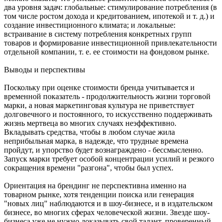
два уровня задач: глобальные: стимулирование потребления (в
том числе ростом дохода и кредитованием, ипотекой и т. д.) и
создание инвестиционного климата; и локальные:
встраивание в систему потребления конкретных групп
товаров и формирование инвестиционной привлекательности
отдельной компании, т. е. ее стоимости на фондовом рынке.
Выводы и перспективы
Поскольку при оценке стоимости бренда учитывается и
временной показатель - продолжительность жизни торговой
марки, а новая маркетинговая культура не приветствует
долговечного и постоянного, то искусственно поддерживать
жизнь мертвеца во многих случаях неэффективно.
Вкладывать средства, чтобы в любом случае жила
неприбыльная марка, в надежде, что трудные времена
пройдут, и упорство будет вознаграждено - бессмысленно.
Запуск марки требует особой концентрации усилий и резкого
сокращения времени "разгона", чтобы был успех.
Ориентация на брендинг не перспективна именно на
товарном рынке, хотя тенденции поиска или генерация
"новых лиц" наблюдаются и в шоу-бизнесе, и в издательском
бизнесе, во многих сферах человеческой жизни. Звезде шоу-
бизнеса уже не нужно доказывать свой талант, проверенный