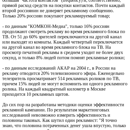
большая "частота контактов" (frequency) и, соответственно,
прямой расход средств на покупки контактов. Почти каждый
второй россиянин не доверяет рекламному сообщению.
Только 20% россиян покупают рекламируемый товар;
- по данным "КОМКОН-Медиа", только 16% россиян
продолжают смотреть рекламу во время рекламного блока по
ТВ. От 51 до 60% зрителей переключаются на другой канал
или выходят из комнаты. Каждый четвертый переключается
на другой канал во время рекламного блока на ТВ. На
просмотр печатной рекламы в среднем уходит не более двух
секунд, и только 8% людей потом помнят рекламные ролики;
- по данным исследований АКАР на 2004 г., в России на
рекламу отводится 20% телевизионного эфира. Еженедельно
телезритель просматривает 514 рекламных роликов по ТВ,
причем 15% людей не могут вспомнить ни одного рекламного
ролика. На каждый квадратный километр в Москве
приходится 10 рекламных щитов.
До сих пор на разработаны методики оценки эффективности
рекламной кампании. По результатам маркетинговых
исследований невозможно измерить эффективность и
половины таковых. Как шутил один рекламист: "Я точно
знаю, что половина потраченных денег ушла впустую, только