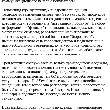
коммуникационного канала с покупателем".
Trendsetting (трендсеттинг) - внедрение тенденций.
Технология выявления направлений во вкусах (от продуктов
питания до автомобилей) и создания остромодных тенденций,
которые будут воплощены в "актуальном продукте". На сбор
информации о "фишках" (неожиданных находках, которыми
могут увлечься массы) работают специализированные
агентства, кул-хантеры (cool hunter) или "бюро стиля",
имеющие широкую сеть корреспондентов и подключающие
при необходимости различных культурологов, социологов,
антропологов, художников и т. д. Агентства разрабатывают
стратегические планы или вестники тенденций.
Трендсеттинг обслуживает не только производителей одежды,
но и выявляет моду на кухню (на смену японской приходит
тайская или мексиканская), моду на досуг (вместо
аэробоксинга, например тай-бо) и любые потребительские
услуги и товары. Но! Чем быстрее вычисляется новейшая
тенденция, тем быстрее она распространяется и перестает ею
быть. Авангард переходит в майнстрим. И возникает новый
авангард. Следовательно, необходимо искать новую
тенденцию.
Buzz marketing (buzz - гудящий звук, англ.) - генерирование