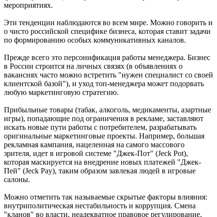
мероприятиях.
Эти тенденции наблюдаются во всем мире. Можно говорить и
о чисто российской специфике бизнеса, которая ставит задачи
по формированию особых коммуникативных каналов.
Прежде всего это персонификация работы менеджера. Бизнес
в России строится на личных связях (в объявлениях о
вакансиях часто можно встретить "нужен специалист со своей
клиентской базой"), и уход топ-менеджера может подорвать
любую маркетинговую стратегию.
Прибыльные товары (табак, алкоголь, медикаменты, азартные
игры), попадающие под ограничения в рекламе, заставляют
искать новые пути работы с потребителем, разрабатывать
оригинальные маркетинговые проекты. Например, большая
рекламная кампания, нацеленная на самого массового
зрителя, идет в игровой системе "Джек-Пот" (Jeck Pot),
которая маскируется на внедрение новых платежей "Джек-
Пей" (Jeck Pay), таким образом завлекая людей в игровые
салоны.
Можно отметить так называемые скрытые факторы влияния:
внутриполитическая нестабильность и коррупция. Смена
"кланов" во власти, неадекватное правовое регулирование,