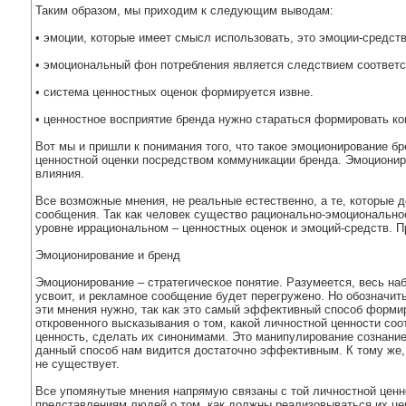
Таким образом, мы приходим к следующим выводам:
• эмоции, которые имеет смысл использовать, это эмоции-средст
• эмоциональный фон потребления является следствием соответс
• система ценностных оценок формируется извне.
• ценностное восприятие бренда нужно стараться формировать к
Вот мы и пришли к понимания того, что такое эмоционирование бр
ценностной оценки посредством коммуникации бренда. Эмоционир
влияния.
Все возможные мнения, не реальные естественно, а те, которые 
сообщения. Так как человек существо рационально-эмоциональное
уровне иррациональном – ценностных оценок и эмоций-средств. П
Эмоционирование и бренд
Эмоционирование – стратегическое понятие. Разумеется, весь на
усвоит, и рекламное сообщение будет перегружено. Но обозначи
эти мнения нужно, так как это самый эффективный способ формир
откровенного высказывания о том, какой личностной ценности соо
ценность, сделать их синонимами. Это манипулирование сознание
данный способ нам видится достаточно эффективным. К тому же, 
не существует.
Все упомянутые мнения напрямую связаны с той личностной ценно
представлениям людей о том, как должны реализовываться их цен