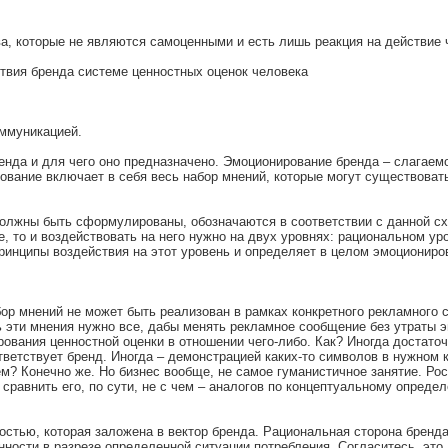
ва, которые не являются самоценными и есть лишь реакция на действие 
твия бренда системе ценностных оценок человека
оммуникацией.
енда и для чего оно предназначено. Эмоционирование бренда – слагаемо
ование включает в себя весь набор мнений, которые могут существоват
должны быть сформулированы, обозначаются в соответствии с данной с
, то и воздействовать на него нужно на двух уровнях: рациональном ур
ринципы воздействия на этот уровень и определяет в целом эмоциониро
бор мнений не может быть реализован в рамках конкретного рекламного
ть эти мнения нужно все, дабы менять рекламное сообщение без утраты
ования ценностной оценки в отношении чего-либо. Как? Иногда достаточ
тветствует бренд. Иногда – демонстрацией каких-то символов в нужном 
м? Конечно же. Но бизнес вообще, не самое гуманистичное занятие. Рос
сравнить его, по сути, не с чем – аналогов по концептуальному опреде
стью, которая заложена в вектор бренда. Рациональная сторона бренда 
ности в разрезе определенной ситуации потребления. Согласитесь, это