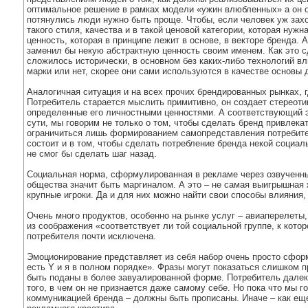
оптимальное решение в рамках модели «ужин влюбленных» а он об
потянулись люди нужно быть проще. Чтобы, если человек уж захот
такого стиля, качества и в такой ценовой категории, которая н
ценность, которая в принципе лежит в основе, в векторе бренда.
заменил бы некую абстрактную ценность своим именем. Как это с
сложилось исторически, в основном без каких-либо технологий вли
марки или нет, скорее они сами используются в качестве основы 
Аналогичная ситуация и на всех прочих брендированных рынках, г
Потребитель старается мыслить примитивно, он создает стереоти
определенные его личностными ценностями. А соответствующий э
сути, мы говорим не только о том, чтобы сделать бренд привлек
ограничиться лишь формированием самопредставления потребител
состоит и в том, чтобы сделать потребление бренда некой социал
не смог бы сделать шаг назад.
Социальная норма, сформулированная в рекламе через озвученные
общества значит быть маргиналом. А это – не самая выигрышная 
крупные игроки. Да и для них можно найти свои способы влияния,
Очень много продуктов, особенно на рынке услуг – авиаперелеты,
из соображения «соответствует ли той социальной группе, к кот
потребителя почти исключена.
Эмоционирование представляет из себя набор очень просто сформу
есть Y и я в полном порядке». Фразы могут показаться слишком 
быть поданы в более завуалированной форме. Потребитель далеко
того, в чем он не признается даже самому себе. Но пока что мы 
коммуникацией бренда – должны быть прописаны. Иначе – как еще 