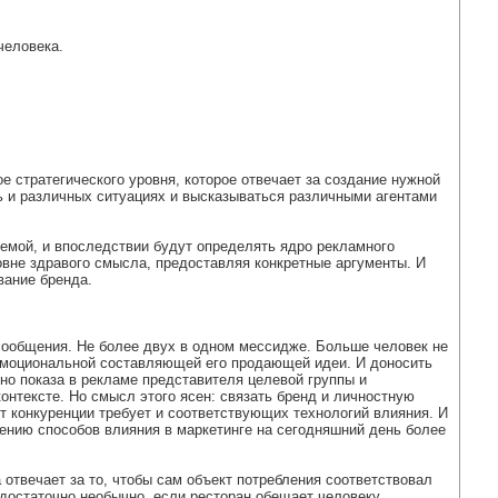
человека.
е стратегического уровня, которое отвечает за создание нужной
ь и различных ситуациях и высказываться различными агентами
хемой, и впоследствии будут определять ядро рекламного
овне здравого смысла, предоставляя конкретные аргументы. И
вание бренда.
 сообщения. Не более двух в одном мессидже. Больше человек не
 эмоциональной составляющей его продающей идеи. И доносить
но показа в рекламе представителя целевой группы и
контексте. Но смысл этого ясен: связать бренд и личностную
т конкуренции требует и соответствующих технологий влияния. И
лению способов влияния в маркетинге на сегодняшний день более
отвечает за то, чтобы сам объект потребления соответствовал
 достаточно необычно, если ресторан обещает человеку