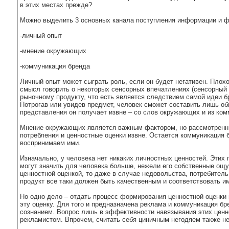
в этих местах прежде?
Можно выделить 3 основных канала поступления информации и ф
-личный опыт
-мнение окружающих
-коммуникация бренда
Личный опыт может сыграть роль, если он будет негативен. Плох
смысл говорить о некоторых сенсорных впечатлениях (сенсорный 
рыночному продукту, что есть является следствием самой идеи б
Потрогав или увидев предмет, человек сможет составить лишь общ
представления он получает извне – со слов окружающих и из ком
Мнение окружающих является важным фактором, но рассмотренн
потребления и ценностные оценки извне. Остается коммуникация 
воспринимаем ими.
Изначально, у человека нет никаких личностных ценностей. Этих
могут значить для человека больше, нежели его собственные ощу
ценностной оценкой, то даже в случае недовольства, потребитель 
продукт все таки должен быть качественным и соответствовать 
Но одно дело – отдать процесс формирования ценностной оценки 
эту оценку. Для того и предназначена реклама и коммуникация бр
сознанием. Вопрос лишь в эффективности навязывания этих ценн
рекламистом. Впрочем, считать себя циничным негодяем также нео