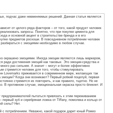
ных, подчас даже невменяемых решений. Данная статья является
висит от целого ряда факторов – от того, какой продукт человек
 реализовать запросы. Понятно, что при покупке цемента для
юда и основной акцент в строительстве бренда и в его
покупке предметов роскоши. В повседневном потреблении человек
, разбираться с эмоциями необходимо в любом случае.
рко окрашено эмоциями. Иногда эмоции являются лишь маркером,
я ради достижения эмоций как таковых. Это эмоции-средства и
много раз сильнее. А значит – могут и более эффективно
рым стремится человек для того, чтобы стимулировать
рмин Lovemarks приживается в современном мире, желающих так
за эмоции? Когда они возникают? Первый робкий поцелуй, первая
стоянно стремится их повторить, и как правило, тщетно. Но не
ко. В противном случае, эмоциональная окраска просто блекнет. И
ет предпринимателей пытаться привязать к этим переживанием
 первый зуб и серебряная ложка от Tiffany, помолвка и кольцо от
ей силы? Нет.
ой с потреблением. Неважно, какой подарок дарит юный Ромео