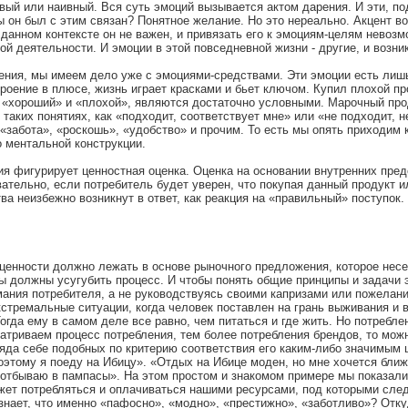
ый или наивный. Вся суть эмоций вызывается актом дарения. И эти, по
бы он был с этим связан? Понятное желание. Но это нереально. Акцент в
 данном контексте он не важен, и привязать его к эмоциям-целям невоз
й деятельности. И эмоции в этой повседневной жизни - другие, и возник
ения, мы имеем дело уже с эмоциями-средствами. Эти эмоции есть лиш
роение в плюсе, жизнь играет красками и бьет ключом. Купил плохой пр
 «хороший» и «плохой», являются достаточно условными. Марочный прод
таких понятиях, как «подходит, соответствует мне» или «не подходит, н
«забота», «роскошь», «удобство» и прочим. То есть мы опять приходим
о ментальной конструкции.
ия фигурирует ценностная оценка. Оценка на основании внутренних пред
ательно, если потребитель будет уверен, что покупая данный продукт и
ва неизбежно возникнут в ответ, как реакция на «правильный» поступок
 ценности должно лежать в основе рыночного предложения, которое несет
 должны усугубить процесс. И чтобы понять общие принципы и задачи 
ания потребителя, а не руководствуясь своими капризами или пожелани
стремальные ситуации, когда человек поставлен на грань выживания и 
огда ему в самом деле все равно, чем питаться и где жить. Но потребле
атриваем процесс потребления, тем более потребления брендов, то мож
ряда себе подобных по критерию соответствия его каким-либо значимым 
этому я поеду на Ибицу». «Отдых на Ибице моден, но мне хочется ближе 
 отбываю в пампасы». На этом простом и знакомом примере мы показали
может потребляться и оплачиваться нашими ресурсами, под которыми след
знает, что именно «пафосно», «модно», «престижно», «заботливо»? Отку