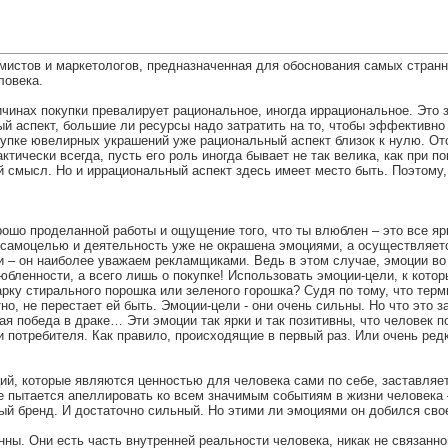
амистов и маркетологов, предназначенная для обоснования самых стран
ловека.
инах покупки превалирует рациональное, иногда иррациональное. Это за
ный аспект, большие ли ресурсы надо затратить на то, чтобы эффективно
купке ювелирных украшений уже рациональный аспект близок к нулю. Отс
ктически всегда, пусть его роль иногда бывает не так велика, как при 
й смысл. Но и иррациональный аспект здесь имеет место быть. Поэтому
ошо проделанной работы и ощущение того, что ты влюблен – это все я
 самоцелью и деятельность уже не окрашена эмоциями, а осуществляетс
 – он наиболее уважаем рекламщиками. Ведь в этом случае, эмоции во 
юбленности, а всего лишь о покупке! Использовать эмоции-цели, к кото
рку стирального порошка или зеленого горошка? Судя по тому, что те
но, не перестает ей быть. Эмоции-цели - они очень сильны. Но что это 
я победа в драке… Эти эмоции так ярки и так позитивны, что человек по
и потребителя. Как правило, происходящие в первый раз. Или очень ред
ций, которые являются ценностью для человека сами по себе, заставля
ме пытается апеллировать ко всем значимым событиям в жизни человека –
ный бренд. И достаточно сильный. Но этими ли эмоциями он добился сво
нны. Они есть часть внутренней реальности человека, никак не связанн