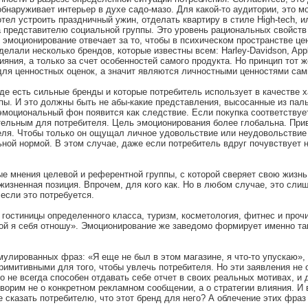
наруживает интерьер в духе садо-мазо. Для какой-то аудитории, это мо
ел устроить праздничный ужин, отделать квартиру в стиле High-tech, и
ужна представителю социальной группы. Это уровень рациональных свойс
 А эмоционирование отвечает за то, чтобы в психическом пространстве ц
делали несколько брендов, которые известны всем: Harley-Davidson, Ap
яния, а только за счет особенностей самого продукта. Но принцип тот ж
для ценностных оценок, а значит являются личностными ценностями сами
де есть сильные бренды и которые потребитель использует в качестве х
пы. И это должны быть не абы-какие представления, высосанные из паль
моциональный фон появится как следствие. Если покупка соответствуе
ательным для потребителя. Цель эмоционирования более глобальна. При
я. Чтобы только он ощущал личное удовольствие или неудовольствие о
ьной нормой. В этом случае, даже если потребитель вдруг почувствует 
 мнения целевой и референтной группы, с которой сверяет свою жизнь п
жизненная позиция. Впрочем, для кого как. Но в любом случае, это сл
 если это потребуется.
 гостиницы определенного класса, туризм, косметология, фитнес и проч
орой я себя отношу». Эмоционирование же заведомо формирует именно та
лированных фраз: «Я еще не был в этом магазине, я что-то упускаю», «
примитивными для того, чтобы увлечь потребителя. Но эти заявления н
 не всегда способен отдавать себе отчет в своих реальных мотивах, и
говорим не о конкретном рекламном сообщении, а о стратегии влияния.
сказать потребителю, что этот бренд для него? А облечение этих фраз