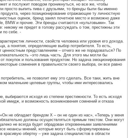
жет и послужит поводом проникнуться, но все же, чтобы
ли просто выпить пива с друзьями, то бренды были бы именно
тв продукта, через позиционирование отражающее ту личностную
енностных оценок, бренд занял почетное место и возможно даже
ple, BMW и прочие. Эти бренды считаются «культовыми». Так
е: никому не придет в голову рассуждать о том, престижны эти
 по себе. -
арактеристик личности, свойств человека или уровня его дохода.
ца, а понятия, определяющие выбор потребителя. То есть,
т ценностным представлениям – отчего же не порадоваться? По
влекательность –это лишь часть. Для этого мы могли бы
т покупок и пользования продуктом. Но задача эмоционирования
некоторые сомнения в правильности своего выбора, он все равно
отребитель, не позволит ему это сделать. Все таки, жить вне
ишком маленькие целевые группы, чтобы ими интересовались
ие, выбираются исходя из степени престижности. То есть исходя
кой имидж, и возможность возникновения сомнений и отказа
Он не обладает брендом Х – он не один из нас», «Теперь у меня
е обязательно должны осуществляться прямым текстом. Они могут
 далеко не всегда будет обрадован откровенными заявлениями
 И все нюансы мнений, которые могут быть сформулированы
 в красивую обертку – уже задача специалистов в области