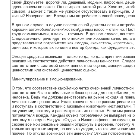
своей Джульетте, дорогой ли, дешевый, модный, пафосный, дешев
здесь совсем не важен. Он не играет никакой роли. Хочется, что
символ, и может с таким же успехом отсутствовать в принципе. В
жизни? Наверное, нет. Бренды мы потребляем в своей повседневно
В данном случае, в случае повседневной деятельности и потребл
хороший автомобиль\зонтик\костюм\дачный насос – отлично. Наст
трудносмываемыми, а ключ – гаечным. В данном случае, понятия
Следовательно, речь идет не о плохом или хорошем качестве, а о 
представлениям потребителя как «мода», «качество», «престиж», 
один раз, и которые включили в вектор бренда, как фундамент эт
Эмоции-средства возникают только тогда, когда в принятии решен
реакция на соответствие действия личностным ценностям. Следов
соответствии с системой своих ценностных оценок, эмоции-средст
ценностями или системой ценностных оценок.
Манипулирование и эмоционирование.
О том, что соответствие какой-либо четко очерченной личностной
соответствие было стабильным и бесспорным для потребителя, мы
человека. Ведь мы должны действовать на рынке исходя из поним
личностными ценностями. Если, конечно, мы не рассматриваем эк
и поступать в соответствии с базовыми животными инстинктами. Т
ситуациями, поэтому и рассматривать их не стоит. Если мы рассм
потребителя всегда. Каждый объект потребления он выбирает из 
поэтому я поеду в Ниццу». «Отдых в Ницце пафосен, но скучен, по
сезоне все мои знакомые решили отдохнуть в деревне, поэтому я
только конкретные марки, но все что угодно, что так или иначе 
прочее. Но откуда возникают эти ценности? Откуда потребитель у