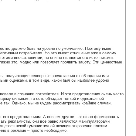
ачество должно быть на уровне по умолчанию. Поэтому имеет
реотипами потребителя. Но это имеет отношение уже к самому
 этими впечатлениями, но они не являются его источниками.
тижно это, модно или позволяет проявить заботу. Эти ценностные
ы, получающие сенсорные впечатления от обладания или
ными оценками, в том виде, какой был бы наиболее удобно
вовало в сознании потребителя. И эти представления очень часто
ящему сильным, то есть обладает четкой и однозначной
 не так. Однако, мы не будем рассматривать крайние случаи,
ет его представлениям. А совсем другое – активно формировать
овать рекламисты, они все равно являются манипуляторами
ющегося некой гуманистичной позиции откровенно плохим
нно в рекламе – просто необходимо.