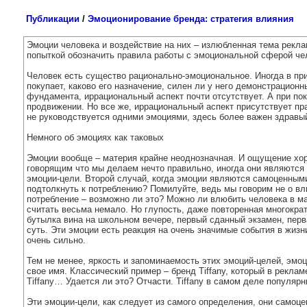
Публикации
/
Эмоционирование бренда: стратегия влияния
Эмоции человека и воздействие на них – излюбленная тема рекл
попыткой обозначить правила работы с эмоциональной сферой че
Человек есть существо рационально-эмоциональное. Иногда в прич
покупает, каково его назначение, силен ли у него демонстрацион
фундамента, иррациональный аспект почти отсутствует. А при по
продвижении. Но все же, иррациональный аспект присутствует пра
не руководствуется одними эмоциями, здесь более важен здравы
Немного об эмоциях как таковых
Эмоции вообще – материя крайне неоднозначная. И ощущение хор
говорящим что мы делаем нечто правильно, иногда они являются
эмоции-цели. Второй случай, когда эмоции являются самоценными
подтолкнуть к потреблению? Помилуйте, ведь мы говорим не о вл
потребление – возможно ли это? Можно ли влюбить человека в ма
считать весьма немало. Но глупость, даже повторенная многократ
бутылка вина на школьном вечере, первый сданный экзамен, перва
суть. Эти эмоции есть реакция на очень значимые события в жизн
очень сильно.
Тем не менее, яркость и запоминаемость этих эмоций-целей, эмо
свое имя. Классический пример – бренд Tiffany, который в рекла
Tiffany… Удается ли это? Отчасти. Tiffany в самом деле популяр
Эти эмоции-цели, как следует из самого определения, они самоце