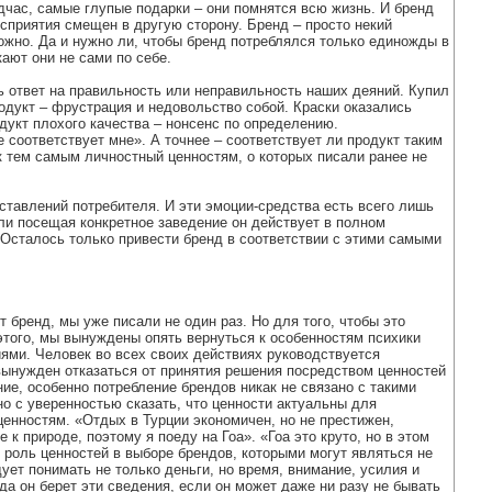
дчас, самые глупые подарки – они помнятся всю жизнь. И бренд
осприятия смещен в другую сторону. Бренд – просто некий
можно. Да и нужно ли, чтобы бренд потреблялся только единожды в
ают они не сами по себе.
ь ответ на правильность или неправильность наших деяний. Купил
одукт – фрустрация и недовольство собой. Краски оказались
укт плохого качества – нонсенс по определению.
е соответствует мне». А точнее – соответствует ли продукт таким
 к тем самым личностный ценностям, о которых писали ранее не
ставлений потребителя. И эти эмоции-средства есть всего лишь
ли посещая конкретное заведение он действует в полном
. Осталось только привести бренд в соответствии с этими самыми
 бренд, мы уже писали не один раз. Но для того, чтобы это
этого, мы вынуждены опять вернуться к особенностям психики
ями. Человек во всех своих действиях руководствуется
вынужден отказаться от принятия решения посредством ценностей
ние, особенно потребление брендов никак не связано с такими
но с уверенностью сказать, что ценности актуальны для
ценностям. «Отдых в Турции экономичен, но не престижен,
к природе, поэтому я поеду на Гоа». «Гоа это круто, но в этом
 роль ценностей в выборе брендов, которыми могут являться не
ует понимать не только деньги, но время, внимание, усилия и
да он берет эти сведения, если он может даже ни разу не бывать