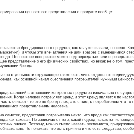
ормирования ценностного представления о продукте вообще:
ое качество брендированного продукта, как мы уже сказали, нонсенс. К
маркетинг), и чтобы эти впечатления не шли вразрез с имеющимися сте
ренда. Ценностное восприятие может подтверждаться или опровергаться
ее представление о его физических свойствах, но никак не о том, прес
муникации бренда.
ые по отдельности окружающие также есть лишь отдельные индивидуум
бренда, как основной канал обеспечения потребителей нужными ценност
 представлений в отношении конкретных продуктов изначально не сущест
щения. Когда человек потребляет бренд и этот бренд является по насто
часть считает что это не бренд плох, это с ним, с потребителем что-то
имеющимся представлениям человека.
на самотек, предоставив потребителю нечто, что вроде как соответству
енда как таковая. Не зависимо от того, какой подход пытаются исповед
остных оценок. Поэтому, можно смело назвать рекламиста, придержива
бязательно. Но понимать что есть причина и что есть следствие, особе