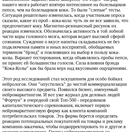
нашего мозга работает впятеро интенсивнее на болельщиков
пепси, чем на болельщиков коки. То были "слепые" тесты.
Ситуация решительно изменилась, когда участникам опроса
сказали, какие из проб - кока-кола: чуть ли не все заявили, что
предпочитают коку. Магнитно-резонансный рисунок их
реакции изменился. Обозначилась активность в той лобной
части коры головного мозга, которая ведает высокой сферой
сознания. Суждение о вкусе напитка складывалось не без
подключения памяти и иных восприятий, обобщаемых
термином "брэнд" и повлиявших на выбор в пользу кока-
колы. Вариант тестирования, когда объявлялись пробы пепси,
не принес ей большинства голосов. Сила влияния брэнда
"Кока-Колы" как бы брала верх над вкусовыми ощущениями.
Этот род исследований стал искушением для особо бойких
нейрологов. Они "опустились" до чистой коммерциализации
своего высокого предмета. Появился бизнес, именуемый
нейромаркетингом. И вот уже журнал для деловых людей
"Форчун" в очередной свой Топ-500 - передовиков
капиталистического соревнования, включает первую
нейромаркетинговую фирму как клиента компаний
потребительских товаров. Эта фирма берется определять
реакцию потенциальных покупателей на товары и рекламу
компании-заказчика, чтобы подкорректировать то и другое в
нужном направлении. Группа нейромаркетологов из