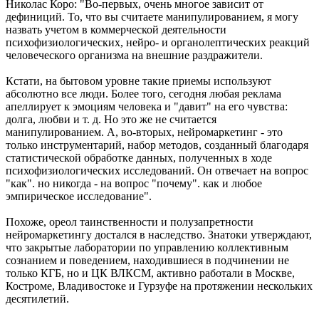
Николас Коро: "Во-первых, очень многое зависит от
дефиниций. То, что вы считаете манипулированием, я могу
назвать учетом в коммерческой деятельности
психофизиологических, нейро- и органолептических реакций
человеческого организма на внешние раздражители.
Кстати, на бытовом уровне такие приемы используют
абсолютно все люди. Более того, сегодня любая реклама
апеллирует к эмоциям человека и "давит" на его чувства:
долга, любви и т. д. Но это же не считается
манипулированием. А, во-вторых, нейромаркетинг - это
только инструментарий, набор методов, созданный благодаря
статистической обработке данных, полученных в ходе
психофизиологических исследований. Он отвечает на вопрос
"как". но никогда - на вопрос "почему". как и любое
эмпирическое исследование".
Похоже, ореол таинственности и полузапретности
нейромаркетингу достался в наследство. Знатоки утверждают,
что закрытые лаборатории по управлению коллективным
сознанием и поведением, находившиеся в подчинении не
только КГБ, но и ЦК ВЛКСМ, активно работали в Москве,
Костроме, Владивостоке и Гурзуфе на протяжении нескольких
десятилетий.