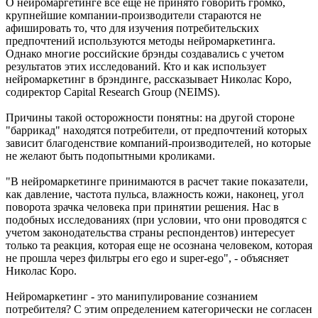
О нейромаргетинге все еще не принято говорить громко,
крупнейшие компании-производители стараются не
афишировать то, что для изучения потребительских
предпочтений используются методы нейромаркетинга.
Однако многие российские брэнды создавались с учетом
результатов этих исследований. Кто и как использует
нейромаркетинг в брэндинге, рассказывает Николас Коро,
содиректор Capital Research Group (NEIMS).
Причины такой осторожности понятны: на другой стороне
"баррикад" находятся потребители, от предпочтений которых
зависит благоденствие компаний-производителей, но которые
не желают быть подопытными кроликами.
"В нейромаркетинге принимаются в расчет такие показатели,
как давление, частота пульса, влажность кожи, наконец, угол
поворота зрачка человека при принятии решения. Нас в
подобных исследованиях (при условии, что они проводятся с
учетом законодательства страны респондентов) интересует
только та реакция, которая еще не осознана человеком, которая
не прошла через фильтры его ego и super-ego", - объясняет
Николас Коро.
Нейромаркетинг - это манипулирование сознанием
потребителя? С этим определением категорически не согласен