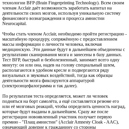
технологии BFP (Brain Fingerprinting Technology). Всем своим
членам Acclair даёт возможность заработать капитал на
деятельности своих мозгов, используя уникальную систему
финансового вознаграждения и процесса амнистии
Neurocapital.
Чтобы стать членом Acclair, необходимо пройти регистрацию -
масштабную процедуру, сопряжённую с предоставлением
массы информации о личности человека, включая
медицинскую. Эти данные будут в дальнейшем объединены с
результатами сканирования мозга и занесены в базу данных.
Тест BFP, быстрый и безболезненный, занимает всего одну
минуту: он или она, надев на голову специальный шлем,
располагаются в удобном кресле и подвергаются ряду
визуальных и звуковых воздействий, тогда как образцы
деятельности мозга фиксируются аппаратурой
(электроэнцефалограмма и так далее).
По результатам теста определяется, может ли человек
подняться на борт самолёта, а ещё составляется резюме его
или её мозговых реакций, чтобы определить ценность наград,
которые будут выданы в дальнейшем. Сразу же после
регистрации новоявленный участник получает первую
премию - "Плащ амнистии" (Acclair Amnesty Cloak - AAC),
означающий доверие к гражданину со стороны