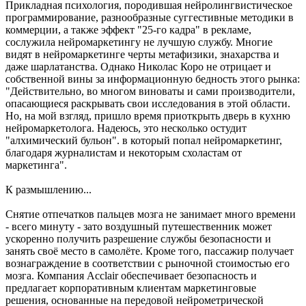
Прикладная психология, породившая нейролингвистическое
программирование, разнообразные суггестивные методики в
коммерции, а также эффект "25-го кадра" в рекламе,
сослужила нейромаркетингу не лучшую службу. Многие
видят в нейромаркетинге черты метафизики, знахарства и
даже шарлатанства. Однако Николас Коро не отрицает и
собственной вины за информационную бедность этого рынка:
"Действительно, во многом виноваты и сами производители,
опасающиеся раскрывать свои исследования в этой области.
Но, на мой взгляд, пришло время приоткрыть дверь в кухню
нейромаркетолога. Надеюсь, это несколько остудит
"алхимический бульон". в который попал нейромаркетинг,
благодаря журналистам и некоторым схоластам от
маркетинга".
К размышлению...
Снятие отпечатков пальцев мозга не занимает много времени
- всего минуту - зато воздушный путешественник может
ускоренно получить разрешение службы безопасности и
занять своё место в самолёте. Кроме того, пассажир получает
вознаграждение в соответствии с рыночной стоимостью его
мозга. Компания Acclair обеспечивает безопасность и
предлагает корпоративным клиентам маркетинговые
решения, основанные на передовой нейрометрической