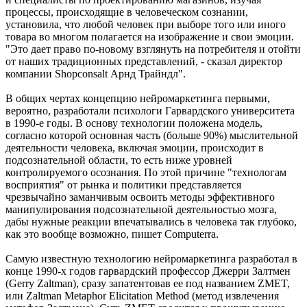
процессы, происходящие в человеческом сознании,
установила, что любой человек при выборе того или иного
товара во многом полагается на изображение и свои эмоции.
"Это дает право по-новому взглянуть на потребителя и отойти
от наших традиционных представлений, - сказал директор
компании Shopconsalt Арнд Трайндл".
В общих чертах концепцию нейромаркетинга первыми,
вероятно, разработали психологи Гарвардского университета
в 1990-е годы. В основу технологии положена модель,
согласно которой основная часть (больше 90%) мыслительной
деятельности человека, включая эмоции, происходит в
подсознательной области, то есть ниже уровней
контролируемого осознания. По этой причине "технологам
восприятия" от рынка и политики представляется
чрезвычайно заманчивым освоить методы эффективного
манипулирования подсознательной деятельностью мозга,
дабы нужные реакции впечатывались в человека так глубоко,
как это вообще возможно, пишет Computerra.
Самую известную технологию нейромаркетинга разработал в
конце 1990-х годов гарвардский профессор Джерри Залтмен
(Gerry Zaltman), сразу запатентовав ее под названием ZMET,
или Zaltman Metaphor Elicitation Method (метод извлечения