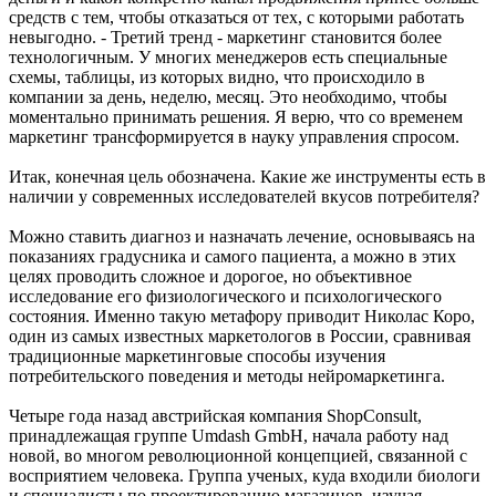
средств с тем, чтобы отказаться от тех, с которыми работать
невыгодно. - Третий тренд - маркетинг становится более
технологичным. У многих менеджеров есть специальные
схемы, таблицы, из которых видно, что происходило в
компании за день, неделю, месяц. Это необходимо, чтобы
моментально принимать решения. Я верю, что со временем
маркетинг трансформируется в науку управления спросом.
Итак, конечная цель обозначена. Какие же инструменты есть в
наличии у современных исследователей вкусов потребителя?
Mожно ставить диагноз и назначать лечение, основываясь на
показаниях градусника и самого пациента, а можно в этих
целях проводить сложное и дорогое, но объективное
исследование его физиологического и психологического
состояния. Именно такую метафору приводит Николас Коро,
один из самых известных маркетологов в России, сравнивая
традиционные маркетинговые способы изучения
потребительского поведения и методы нейромаркетинга.
Четыре года назад австрийская компания ShopConsult,
принадлежащая группе Umdash GmbH, начала работу над
новой, во многом революционной концепцией, связанной с
восприятием человека. Группа ученых, куда входили биологи
и специалисты по проектированию магазинов, изучая