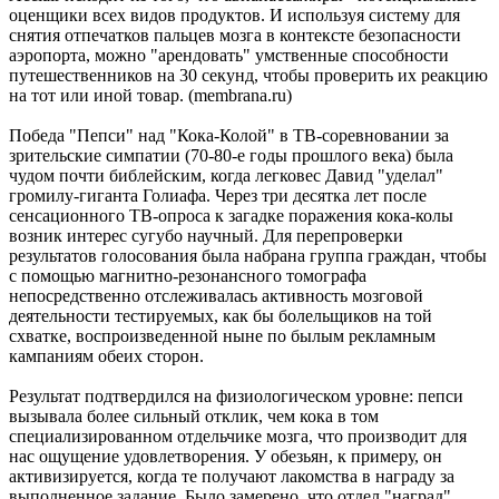
оценщики всех видов продуктов. И используя систему для
снятия отпечатков пальцев мозга в контексте безопасности
аэропорта, можно "арендовать" умственные способности
путешественников на 30 секунд, чтобы проверить их реакцию
на тот или иной товар. (membrana.ru)
Победа "Пепси" над "Кока-Колой" в ТВ-соревновании за
зрительские симпатии (70-80-е годы прошлого века) была
чудом почти библейским, когда легковес Давид "уделал"
громилу-гиганта Голиафа. Через три десятка лет после
сенсационного ТВ-опроса к загадке поражения кока-колы
возник интерес сугубо научный. Для перепроверки
результатов голосования была набрана группа граждан, чтобы
с помощью магнитно-резонансного томографа
непосредственно отслеживалась активность мозговой
деятельности тестируемых, как бы болельщиков на той
схватке, воспроизведенной ныне по былым рекламным
кампаниям обеих сторон.
Результат подтвердился на физиологическом уровне: пепси
вызывала более сильный отклик, чем кока в том
специализированном отдельчике мозга, что производит для
нас ощущение удовлетворения. У обезьян, к примеру, он
активизируется, когда те получают лакомства в награду за
выполненное задание. Было замерено, что отдел "наград"