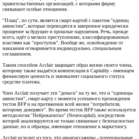
правительственных организаций, с которыми фирму
связывают особые отношения.
"Плащ", по сути, является смарт-картой с пакетом "единиц
амнистии", которые переводятся в заверенное юридически
прощение за будущие и прошлые нарушения. Речь, прежде
всего, идёт о мелких преступлениях, классифицированных
властями как "проступок". Вообще же, освобождение от
наказания оговаривается индивидуально, специальным
соглашением.
Таким способом Acclair защищает образ жизни своего члена,
которому также выдаётся компенсация в Capitality - имеющем
финансовую ценность и эквивалент социального статуса
средстве платежа.
Член Acclair получает эти "деньги" на ту же, что и "единицы
амнистии", смарт-карту с момента успешного прохождения
тестов BFP и на протяжении всей жизни "потребителя,
которому доверяют". Во время тестов BFP также используется
методология "Нейрокапитал" (Neurocapital), посредством
которой анализируются не только связанные с безопасностью
данные, но и образцы, имеющие отношение к маркетингу.
Acclair исходит из того, что авиапассажиры - потенциальные