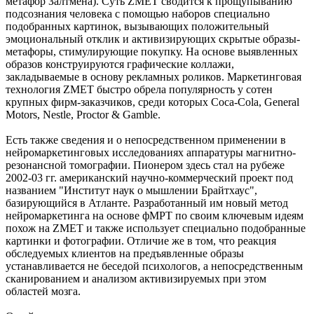
метафор Залтмена). Суть ZMET сводится к прощупыванию
подсознания человека с помощью наборов специально
подобранных картинок, вызывающих положительный
эмоциональный отклик и активизирующих скрытые образы-
метафоры, стимулирующие покупку. На основе выявленных
образов конструируются графические коллажи,
закладываемые в основу рекламных роликов. Маркетинговая
технология ZMET быстро обрела популярность у сотен
крупных фирм-заказчиков, среди которых Сoca-Cola, General
Motors, Nestle, Proctor & Gamble.
Есть также сведения и о непосредственном применении в
нейромаркетинговых исследованиях аппаратуры магнитно-
резонансной томографии. Пионером здесь стал на рубеже
2002-03 гг. американский научно-коммерческий проект под
названием "Институт наук о мышлении Брайтхаус",
базирующийся в Атланте. Разработанный им новый метод
нейромаркетинга на основе фМРТ по своим ключевым идеям
похож на ZMET и также использует специально подобранные
картинки и фотографии. Отличие же в том, что реакция
обследуемых клиентов на предъявленные образы
устанавливается не беседой психологов, а непосредственным
сканированием и анализом активизируемых при этом
областей мозга.