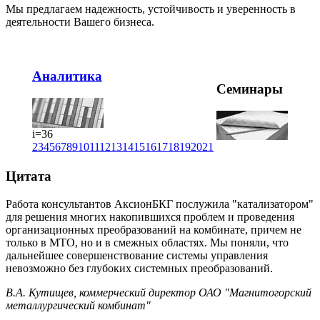
Мы предлагаем надежность, устойчивость и уверенность в
деятельности Вашего бизнеса.
Аналитика
Семинары
i=36
2
3
4
5
6
7
8
9
10
11
12
13
14
15
16
17
18
19
20
21
Цитата
Работа консультантов АксионБКГ послужила "катализатором"
для решения многих накопившихся проблем и проведения
организационных преобразований на комбинате, причем не
только в МТО, но и в смежных областях. Мы поняли, что
дальнейшее совершенствование системы управления
невозможно без глубоких системных преобразований.
В.А. Кутищев, коммерческий директор ОАО "Магнитогорский
металлургический комбинат"