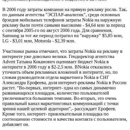
В 2006 году затраты компании на прямую рекламу росли. Так,
по данным агентства "ЭСПАР-аналитик", среди основных
брэндов мобильных телефонов затраты Nokia на наружную
рекламу были почти самыми высокими - $4,64 млн за период
с сентября 2005-го по август 2006 года. Для сравнения,
Samsung за тот же период потратил на "наружку" $5,85 млн,
LG - $3,01 млн, Motorola - $2,39 млн.
Участники рынка отмечают, что затраты Nokia на рекламу в
интернете уже довольно велики. Гендиректор агентства
Advert Татьяна Коканович оценивает бюджет Nokia в
интернете в 2006 году в $2-2,5 млн. ВNokia отказались
уточнить объем рекламных вложений в интернете, но, по
словам руководителя отдела маркетинга Nokia в СНГ
Александра Ерофеева, доля интернет-рекламы Nokia в России
растет. "Во-первых, интернет- одна из самых динамично
развивающихся площадок, количество пользователей
увеличивается большими темпами. Во-вторых, это очень
правильный канал маркетинговых коммуникаций с точки
зрения нашей целевой аудитории",- рассуждает Ерофеев.
Кроме того, интернет- привлекательная площадка по
соотношению стоимости и качества контакта с пользователем,
добавляет он.