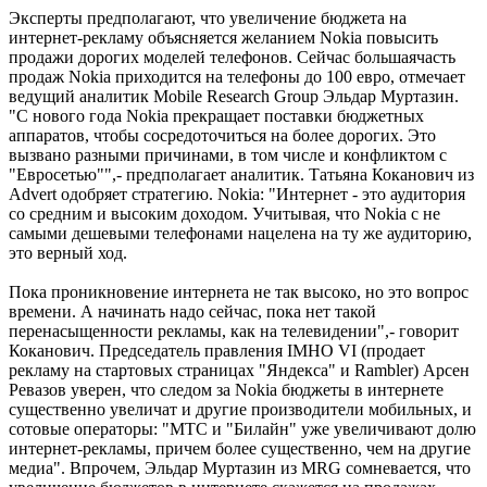
Эксперты предполагают, что увеличение бюджета на
интернет-рекламу объясняется желанием Nokia повысить
продажи дорогих моделей телефонов. Сейчас большаячасть
продаж Nokia приходится на телефоны до 100 евро, отмечает
ведущий аналитик Mobile Research Group Эльдар Муртазин.
"С нового года Nokia прекращает поставки бюджетных
аппаратов, чтобы сосредоточиться на более дорогих. Это
вызвано разными причинами, в том числе и конфликтом с
"Евросетью"",- предполагает аналитик. Татьяна Коканович из
Advert одобряет стратегию. Nokia: "Интернет - это аудитория
со средним и высоким доходом. Учитывая, что Nokia с не
самыми дешевыми телефонами нацелена на ту же аудиторию,
это верный ход.
Пока проникновение интернета не так высоко, но это вопрос
времени. А начинать надо сейчас, пока нет такой
перенасыщенности рекламы, как на телевидении",- говорит
Коканович. Председатель правления IMHO VI (продает
рекламу на стартовых страницах "Яндекса" и Rambler) Арсен
Ревазов уверен, что следом за Nokia бюджеты в интернете
существенно увеличат и другие производители мобильных, и
сотовые операторы: "МТС и "Билайн" уже увеличивают долю
интернет-рекламы, причем более существенно, чем на другие
медиа". Впрочем, Эльдар Муртазин из MRG сомневается, что