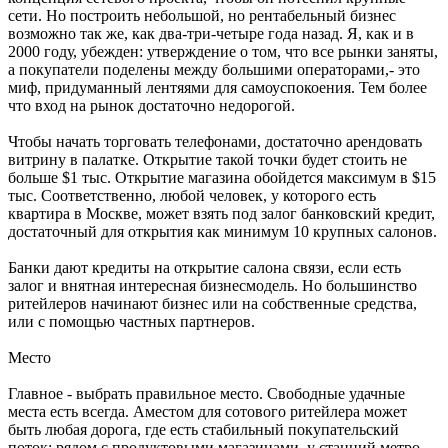
сети. Но построить небольшой, но рентабельный бизнес
возможно так же, как два-три-четыре года назад. Я, как и в
2000 году, убежден: утверждение о том, что все рынки заняты,
а покупатели поделены между большими операторами,- это
миф, придуманный лентяями для самоуспокоения. Тем более
что вход на рынок достаточно недорогой.
Чтобы начать торговать телефонами, достаточно арендовать
витрину в палатке. Открытие такой точки будет стоить не
больше $1 тыс. Открытие магазина обойдется максимум в $15
тыс. Соответственно, любой человек, у которого есть
квартира в Москве, может взять под залог банковский кредит,
достаточный для открытия как минимум 10 крупных салонов.
Банки дают кредиты на открытие салона связи, если есть
залог и внятная интересная бизнесмодель. Но большинство
ритейлеров начинают бизнес или на собственные средства,
или с помощью частных партнеров.
Место
Главное - выбрать правильное место. Свободные удачные
места есть всегда. Аместом для сотового ритейлера может
быть любая дорога, где есть стабильный покупательский
поток: рядом с продуктовыми магазинами, у станций метро,