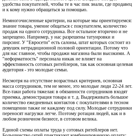
удобства покупателей, чтобы те в час пик знали, где продавец
и к кому нужно обращаться за помощью.
Немногочисленные критерии, на которые мы ориентируемся:
знание товара, умение общаться с покупателем, количество
продаж на одного сотрудника. Все остальное вторично и не
запрещено. Например, у нас разрешены татуировки и
пирсинг. У "Евросети" есть салоны, штат которых состоит из
девушек нетрадиционной половой ориентации. Потому что
для нас главное, чтобы продажи магазина были высокими. А
"неформатность" персонала никак не влияет на
эффективность сотовых ритейлеров, так как основная целевая
аудитория - это молодые семьи.
Несмотря на отсутствие возрастных критериев, основная
масса сотрудников, тем не менее, это молодые люди 22-24 лет.
Все-таки работа тяжелая: в обязанности сотрудников входят
приемка, демонстрация товара и т. д. Выдерживать большое
количество ежедневных контактов с покупателями в тесном
помещении также не каждому под силу. Молодые сотрудники
переносят нагрузки легче. Поэтому ротация людей, как и в
любом розничном бизнесе, в сотовом велика.
Единой схемы оплаты труда у сотовых ритейлеров нет.
Большинство сетей практикуют комбинированную оплату: