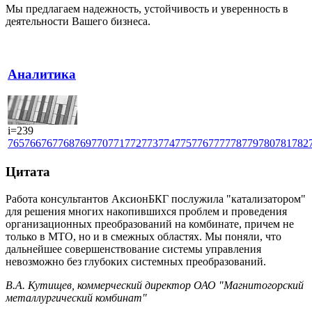
Мы предлагаем надежность, устойчивость и уверенность в
деятельности Вашего бизнеса.
Аналитика
i=239
765
766
767
768
769
770
771
772
773
774
775
776
777
778
779
780
781
782
Цитата
Работа консультантов АксионБКГ послужила "катализатором"
для решения многих накопившихся проблем и проведения
организационных преобразований на комбинате, причем не
только в МТО, но и в смежных областях. Мы поняли, что
дальнейшее совершенствование системы управления
невозможно без глубоких системных преобразований.
В.А. Кутищев, коммерческий директор ОАО "Магнитогорский
металлургический комбинат"