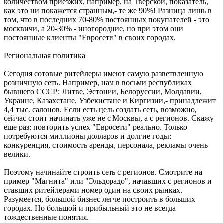
количеством приезжих, например, на Тверской, показатель,
как это ни покажется странным,- те же 90%! Разница лишь в
том, что в последних 70-80% постоянных покупателей - это
москвичи, а 20-30% - иногородние, но при этом они
постоянные клиенты "Евросети" в своих городах.
Региональная политика
Сегодня сотовые ритейлеры имеют самую разветвленную
розничную сеть. Например, нам в восьми республиках
бывшего СССР: Литве, Эстонии, Белоруссии, Молдавии,
Украине, Казахстане, Узбекистане и Киргизии,- принадлежит
4,4 тыс. салонов. Если есть цель создать сеть, возможно,
сейчас стоит начинать уже не с Москвы, а с регионов. Скажу
еще раз: повторить успех "Евросети" реально. Только
потребуются миллионы долларов и долгие годы:
конкуренция, стоимость аренды, персонала, рекламы очень
велики.
Поэтому начинайте строить сеть с регионов. Смотрите на
пример "Магнита" или "Эльдорадо", начавших с регионов и
ставших ритейлерами номер один на своих рынках.
Разумеется, большой бизнес легче построить в больших
городах. Но большой и прибыльный это не всегда
тождественные понятия.