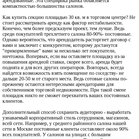
арендованные. Эта специфика рынка объясняется
компактностью большинства салонов.
Как купить секцию площадью 30 кв. м в торговом центре? Не
стоит рассматривать аренду как фактор нестабильности.
Конечно, чем более предсказуем проект, тем лучше. Ведь
среди покупателей трехлетнего салона 80-90%- постоянные.
Однако вероятность, что арендодатель расторгнет договор с
вами и заключит с конкурентом, которому достанутся
"прикормленные" вами за несколько лет покупатели,
ничтожна. Вопервых, если вы оставляете площадку из-за
повышения арендной ставки, скорее всего, аренда будет
поднята и для всех других операторов. Вовторых, всегда
найдется возможность взять помещение по соседству- не
дальше 20-50 м от старого места. Ведь сотовые салоны по-
прежнему остаются интересными арендаторами для
собственников торговой недвижимости. При такой смене
площадок никто не сможет перехватить ваших постоянных
клиентов.
Дополнительный способ сохранить аудиторию - выработать
узнаваемый корпоративный стиль сотрудников, магазинов,
всей сети. Например, у среднего районного салона нашей
сети в Москве постоянные клиенты составляют около 90%
всех покупателей. У салонов на улицах с большим