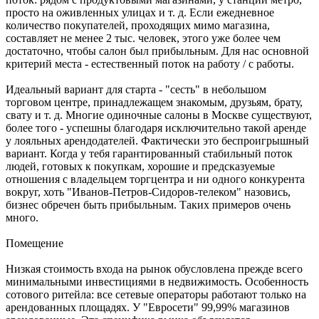
просто на оживленных улицах и т. д. Если ежедневное
количество покупателей, проходящих мимо магазина,
составляет не менее 2 тыс. человек, этого уже более чем
достаточно, чтобы салон был прибыльным. Для нас основной
критерий места - естественный поток на работу / с работы.
Идеальный вариант для старта - "сесть" в небольшом
торговом центре, принадлежащем знакомым, друзьям, брату,
свату и т. д. Многие одиночные салоны в Москве существуют,
более того - успешны благодаря исключительно такой аренде
у лояльных арендодателей. Фактически это беспроигрышный
вариант. Когда у тебя гарантированный стабильный поток
людей, готовых к покупкам, хорошие и предсказуемые
отношения с владельцем торгцентра и ни одного конкурента
вокруг, хоть "Иванов-Петров-Сидоров-телеком" назовись,
бизнес обречен быть прибыльным. Таких примеров очень
много.
Помещение
Низкая стоимость входа на рынок обусловлена прежде всего
минимальными инвестициями в недвижимость. Особенность
сотового ритейла: все сетевые операторы работают только на
арендованных площадях. У "Евросети" 99,99% магазинов