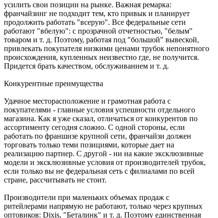
усилить свои позиции на рынке. Важная ремарка:
франчайзинг не подходит тем, кто привык и планирует
продолжить работать "всерую". Все федеральные сети
работают "вбелую": с прозрачной отчетностью, "белым"
товаром и т. д. Поэтому, работая под "большой" вывеской,
привлекать покупателя низкими ценами трубок непонятного
происхождения, купленных неизвестно где, не получится.
Придется брать качеством, обслуживанием и т. д.
Конкурентные преимущества
Удачное месторасположение и грамотная работа с
покупателями - главные условия успешности отдельного
магазина. Как я уже сказал, отличаться от конкурентов по
ассортименту сегодня сложно. С одной стороны, если
работать по франшизе крупной сети, франчайзи должен
торговать только теми позициями, которые дает на
реализацию партнер. С другой - ни на какие эксклюзивные
модели и эксклюзивные условия от производителей трубок,
если только вы не федеральная сеть с филиалами по всей
стране, рассчитывать не стоит.
Производители при маленьких объемах продаж с
ритейлерами напрямую не работают, только через крупных
оптовиков: Dixis, "Беталинк" и т. д. Поэтому единственная