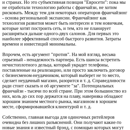
и странах. Но это субъективная позиция "Евросети": пока мы
не отработали технологию работы с франчайзи, не хотим
рисковать. Между тем для некоторых операторов франчайзинг
- основа региональной экспансии. Франчайзинг как
технология развития может быть интересен и тем новичкам,
которые хотят построить сеть, и тем, кто не планирует
расширяться дальше одного-двух салонов. Для первых это
наиболее эффективный способ быстрого развития. Затраты
времени и инвестиций минимальны.
Впрочем, есть аргумент "против". На мой взгляд, весьма
серьезный - ненадежность партнера. Есть шансы встретить
нечистоплотного дельца, который украдет телефоны,
поставленные на реализацию, или просто заключить договор
с бизнесменом-неудачником, который выберет не то место,
сделает неудачный магазин, разорится и т. д. Справедливости
ради стоит сказать и об аргументе "за". Потенциальных
франчайзи - тысячи по всей стране. При этом большинство из
них, коль до сих пор держатся на плаву, наверняка обладают
хорошим знанием местного рынка, магазином в хорошем
месте, сформировавшейся клиентурой и т. д.
Собственно, главная выгода для одиночных ритейлеров
очевидна без лишних разъяснений. Они получают какие-то
новые знания и известный брэнд, с помощью которых могут