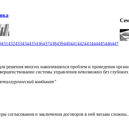
ика
Се
0
431
432
433
434
435
436
437
438
439
440
441
442
443
444
445
446
447
для решения многих накопившихся проблем и проведения органи
овершенствование системы управления невозможно без глубоких
металлургический комбинат"
ры согласования и заключения договоров в ней весьма сложны..