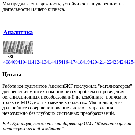
Мы предлагаем надежность, устойчивость и уверенность в
деятельности Вашего бизнеса.
Аналитика
i=386
408
409
410
411
412
413
414
415
416
417
418
419
420
421
422
423
424
425
Цитата
Работа консультантов АксионБКГ послужила "катализатором"
для решения многих накопившихся проблем и проведения
организационных преобразований на комбинате, причем не
только в МТО, но и в смежных областях. Мы поняли, что
дальнейшее совершенствование системы управления
невозможно без глубоких системных преобразований.
В.А. Кутищев, коммерческий директор ОАО "Магнитогорский
металлургический комбинат"