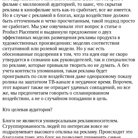
фильме с миллионной аудиторией, то шанс, что скрытая
реклама в кинофильме хоть как-то сработает, все же имеется.
Но в случае с рекламой в блогах, когда воздействие должно
быть отточенным и четко просчитанным, такой подход просто
не сработает. Мы уже озвучивали этот вопрос в статье о
Product Placement и выдвинули предложение о двух
эффективных моделях размещения рекламы продукта в
художественных произведениях: моделях соответствия
ситуативной или ролевой модели. Но у нас есть
обоснованные подозрения в том, что эта идея еще не скоро
утвердится в сознании как руководителей, так и специалистов
по рекламе, которые привыкли творить но не думать. А без
учета контекста упоминания, такая реклама будет
проигрывать по силе воздействия даже одноразовому показу
ролика на заштатном ТВ-канале в неудачное время. Впрочем,
этот вариант также не отрицает удачных совпадений, но все
же, мы предпочитаем говорить о спланированном
воздействии, а не о случайном попадании в цель.
Кто целевая аудитория?
Блоги не являются универсальным рекламоносителем.
Сгруппированность людей по интересам вовсе не
подразумевает высокого отклика на рекламу. Происходит это
благодаря тому, что блог не позволяет применять самые