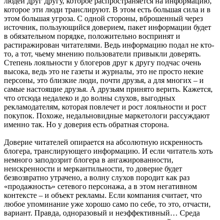
людей друг другу, которое распространяется на информацию,
которое эти люди транслируют. В этом есть большая сила и в
этом большая угроза. С одной стороны, вброшенный через
источник, пользующийся доверием, пакет информации будет
в обязательном порядке, положительно воспринят и
растиражирован читателями. Ведь информацию подал не кто-
то, а тот, чьему мнению пользователи привыкли доверять.
Степень лояльности у блогеров друг к другу подчас очень
высока, ведь это не газеты и журналы, это не просто некие
персоны, это близкие люди, почти друзья, а для многих – и
самые настоящие друзья. А друзьям принято верить. Кажется,
что отсюда недалеко и до волны слухов, выгодных
рекламодателям, которая повлечет и рост лояльности и рост
покупок. Похоже, недальновидные маркетологи рассуждают
именно так. Но у доверия есть обратная сторона.
Доверие читателей опирается на абсолютную искренность
блогера, транслирующего информацию. И если читатель хоть
немного заподозрит блогера в ангажированности,
неискренности и меркантильности, то доверие будет
безвозвратно утрачено, а волну слухов породит как раз
«продажность» сетевого персонажа, а в этом негативном
контексте – и объект рекламы. Если компания считает, что
любое упоминание уже хорошо само по себе, то это, отчасти,
вариант. Правда, одноразовый и неэффективный… Среда