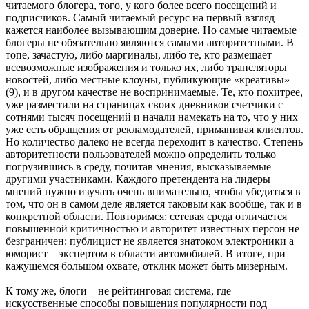
читаемого блогера, того, у кого более всего посещений и
подписчиков. Самый читаемый ресурс на первый взгляд
кажется наиболее вызывающим доверие. Но самые читаемые
блогеры не обязательно являются самыми авторитетными. В
топе, зачастую, либо маргиналы, либо те, кто размещает
всевозможные изображения и только их, либо трансляторы
новостей, либо местные клоуны, публикующие «креативы»
(9), и в другом качестве не воспринимаемые. Те, кто похитрее,
уже разместили на страницах своих дневников счетчики с
сотнями тысяч посещений и начали намекать на то, что у них
уже есть обращения от рекламодателей, приманивая клиентов.
Но количество далеко не всегда переходит в качество. Степень
авторитетности пользователей можно определить только
погрузившись в среду, почитав мнения, высказываемые
другими участниками. Каждого претендента на лидеры
мнений нужно изучать очень внимательно, чтобы убедиться в
том, что он в самом деле является таковым как вообще, так и в
конкретной области. Повторимся: сетевая среда отличается
повышенной критичностью и авторитет известных персон не
безграничен: публицист не является знатоком электроники а
юморист – экспертом в области автомобилей. В итоге, при
кажущемся большом охвате, отклик может быть мизерным.
К тому же, блоги – не рейтинговая система, где
искусственные способы повышения популярности под