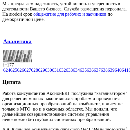
Мы предлагаем надежность, устойчивость и уверенность в
деятельности Вашего бизнеса.
Служба размещения персонала.
На любой срок
общежитие для рабочих и заочников
по
демократичной цене.
Аналитика
i=177
624
625
626
627
628
629
630
631
632
633
634
635
636
637
638
639
640
641
Цитата
Работа консультантов АксионБКГ послужила "катализатором"
для решения многих накопившихся проблем и проведения
организационных преобразований на комбинате, причем не
только в МТО, но и в смежных областях. Мы поняли, что
дальнейшее совершенствование системы управления
невозможно без глубоких системных преобразований.
В.А. Кутищев, коммерческий директор ОАО "Магнитогорский