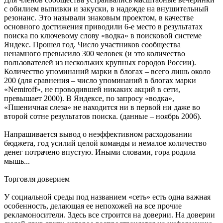
с обилием выпивки и закуски, в надежде на внушительный
резонанс. Это называли знаковым проектом, в качестве
основного достижения приводили 6-е место в результатах
поиска по ключевому слову «водка» в поисковой системе
Яндекс. Прошел год. Число участников сообщества
ненамного превысило 300 человек (и это количество
пользователей из нескольких крупных городов России).
Количество упоминаний марки в блогах – всего лишь около
200 (для сравнения – число упоминаний в блогах марки
«Nemiroff», не проводившей никаких акций в сети,
превышает 2000). В Яндексе, по запросу «водка»,
«Пшеничная слеза» не находится ни в первой ни даже во
второй сотне результатов поиска. (данные – ноябрь 2006).
Напрашивается вывод о неэффективном расходовании
бюджета, год усилий целой команды и немалое количество
денег потрачено впустую. Иными словами, гора родила
мышь...
Торговля доверием
У социальной среды под названием «сеть» есть одна важная
особенность, делающая ее непохожей на все прочие
рекламоносители. Здесь все строится на доверии. На доверии