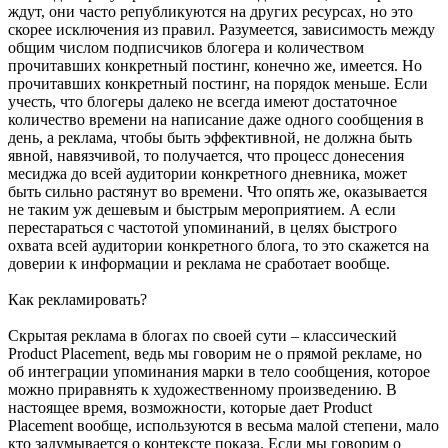
ждут, они часто републикуются на других ресурсах, но это
скорее исключения из правил. Разумеется, зависимость между
общим числом подписчиков блогера и количеством
прочитавших конкретный постинг, конечно же, имеется. Но
прочитавших конкретный постинг, на порядок меньше. Если
учесть, что блогеры далеко не всегда имеют достаточное
количество времени на написание даже одного сообщения в
день, а реклама, чтобы быть эффективной, не должна быть
явной, навязчивой, то получается, что процесс донесения
месиджа до всей аудитории конкретного дневника, может
быть сильно растянут во времени. Что опять же, оказывается
не таким уж дешевым и быстрым мероприятием. А если
перестараться с частотой упоминаний, в целях быстрого
охвата всей аудитории конкретного блога, то это скажется на
доверии к информации и реклама не сработает вообще.
Как рекламировать?
Скрытая реклама в блогах по своей сути – классический
Product Placement, ведь мы говорим не о прямой рекламе, но
об интеграции упоминания марки в тело сообщения, которое
можно приравнять к художественному произведению. В
настоящее время, возможности, которые дает Product
Placement вообще, используются в весьма малой степени, мало
кто задумывается о контексте показа. Если мы говорим о