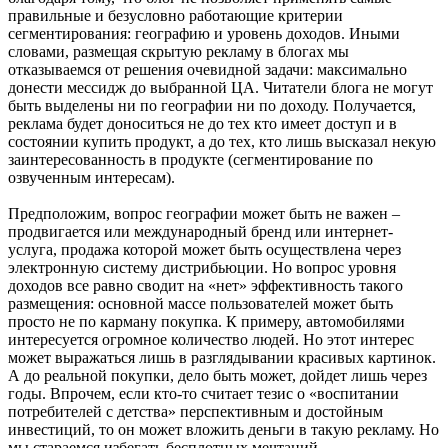
правильные и безусловно работающие критерии
сегментирования: географию и уровень доходов. Иными
словами, размещая скрытую рекламу в блогах мы
отказываемся от решения очевидной задачи: максимально
донести мессидж до выбранной ЦА. Читатели блога не могут
быть выделены ни по географии ни по доходу. Получается,
реклама будет доноситься не до тех кто имеет доступ и в
состоянии купить продукт, а до тех, кто лишь высказал некую
заинтересованность в продукте (сегментирование по
озвученным интересам).
Предположим, вопрос географии может быть не важен –
продвигается или международный бренд или интернет-
услуга, продажа которой может быть осуществлена через
электронную систему дистрибьюции. Но вопрос уровня
доходов все равно сводит на «нет» эффективность такого
размещения: основной массе пользователей может быть
просто не по карману покупка. К примеру, автомобилями
интересуется огромное количество людей. Но этот интерес
может выражаться лишь в разглядывании красивых картинок.
А до реальной покупки, дело быть может, дойдет лишь через
годы. Впрочем, если кто-то считает тезис о «воспитании
потребителей с детства» перспективным и достойным
инвестиций, то он может вложить деньги в такую рекламу. Но
мы стараемся избегать бесплотных мечтаний.