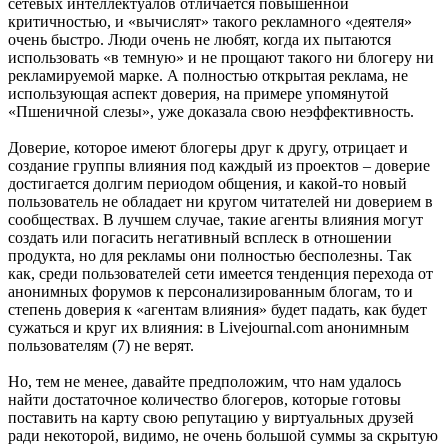
сетевых интеллектуалов отличается повышенной
критичностью, и «вычислят» такого рекламного «деятеля»
очень быстро. Люди очень не любят, когда их пытаются
использовать «в темную» и не прощают такого ни блогеру ни
рекламируемой марке. А полностью открытая реклама, не
использующая аспект доверия, на примере упомянутой
«Пшеничной слезы», уже доказала свою неэффективность.
Доверие, которое имеют блогеры друг к другу, отрицает и
создание группы влияния под каждый из проектов – доверие
достигается долгим периодом общения, и какой-то новый
пользователь не обладает ни кругом читателей ни доверием в
сообществах. В лучшем случае, такие агенты влияния могут
создать или погасить негативный всплеск в отношении
продукта, но для рекламы они полностью бесполезны. Так
как, среди пользователей сети имеется тенденция перехода от
анонимных форумов к персонализированным блогам, то и
степень доверия к «агентам влияния» будет падать, как будет
сужаться и круг их влияния: в Livejournal.com анонимным
пользователям (7) не верят.
Но, тем не менее, давайте предположим, что нам удалось
найти достаточное количество блогеров, которые готовы
поставить на карту свою репутацию у виртуальных друзей
ради некоторой, видимо, не очень большой суммы за скрытую