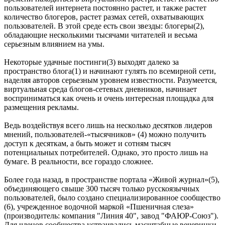
пользователей интернета постоянно растет, и также растет
количество блогеров, растет размах сетей, охватывающих
пользователей. В этой среде есть свои звезды: блогеры(2),
обладающие несколькими тысячами читателей и весьма
серьезным влиянием на умы.
Некоторые удачные постинги(3) выходят далеко за
пространство блога(1) и начинают гулять по всемирной сети,
наделяя авторов серьезным уровнем известности. Разумеется,
виртуальная среда блогов-сетевых дневников, начинает
восприниматься как очень и очень интересная площадка для
размещения рекламы.
Ведь воздействуя всего лишь на несколько десятков лидеров
мнений, пользователей-«тысячников» (4) можно получить
доступ к десяткам, а быть может и сотням тысяч
потенциальных потребителей. Однако, это просто лишь на
бумаге. В реальности, все гораздо сложнее.
Более года назад, в пространстве портала «Живой журнал»(5),
объединяющего свыше 300 тысяч только русскоязычных
пользователей, было создано специализированное сообщество
(6), учрежденное водочной маркой «Пшеничная слеза»
(производитель: компания "Линия 40", завод "ФАЮР-Союз").
Для членов сообщества устраивались масштабные вечеринки