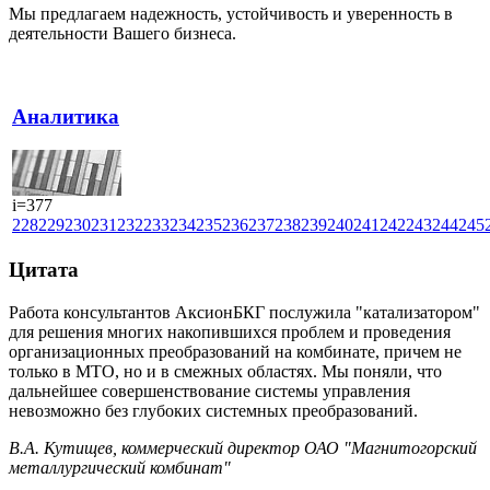
Мы предлагаем надежность, устойчивость и уверенность в
деятельности Вашего бизнеса.
Аналитика
i=377
228
229
230
231
232
233
234
235
236
237
238
239
240
241
242
243
244
245
Цитата
Работа консультантов АксионБКГ послужила "катализатором"
для решения многих накопившихся проблем и проведения
организационных преобразований на комбинате, причем не
только в МТО, но и в смежных областях. Мы поняли, что
дальнейшее совершенствование системы управления
невозможно без глубоких системных преобразований.
В.А. Кутищев, коммерческий директор ОАО "Магнитогорский
металлургический комбинат"