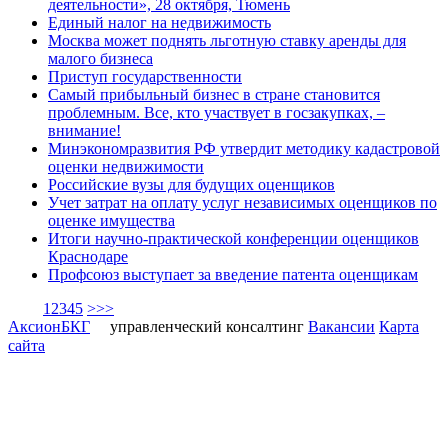
деятельности», 28 октября, Тюмень
Единый налог на недвижимость
Москва может поднять льготную ставку аренды для
малого бизнеса
Приступ государственности
Самый прибыльный бизнес в стране становится
проблемным. Все, кто участвует в госзакупках, –
внимание!
Минэкономразвития РФ утвердит методику кадастровой
оценки недвижимости
Российские вузы для будущих оценщиков
Учет затрат на оплату услуг независимых оценщиков по
оценке имущества
Итоги научно-практической конференции оценщиков
Краснодаре
Профсоюз выступает за введение патента оценщикам
1
2
3
4
5
>
>>
АксионБКГ
управленческий консалтинг
Вакансии
Карта
сайта