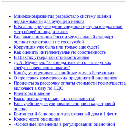
Минэкономразвития разработало систему оценки
недвижимости для будущего налога
В Краснодаре утвердили среднюю цену на квадратный
метр общей площади жилья
Впервые в истории России Федеральный стандарт
оценки подготовлен не госслужбой
Коррупция уже была или только еще будет?
Как оценить интеллектуальную собственность
В Шахтах утвердили стоимость жилья
Д. А. Медведев: "Законодательство о госзакупках
требует совершенствования"
Как будут оценивать аварийные дома в Березниках
О проверках коммерческих предприятий оценщиков
Проценты за рассрочку оплаты стоимости госимущества
включают в базу по НДС
Риелторы в законе
Выгодный кредит - миф или реальность?
Внесудебное урегулирование споров о кадастровой
оценке
Британский банк оценил двухэтажный дом в 1 фунт
Кодекс чести оценщика
«Основные изменения в регулировании оценочной