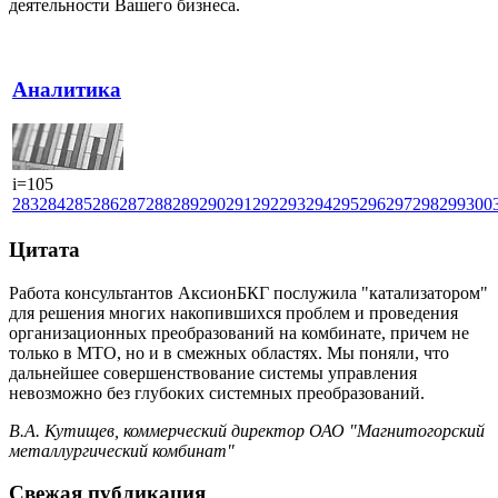
деятельности Вашего бизнеса.
Аналитика
i=105
283
284
285
286
287
288
289
290
291
292
293
294
295
296
297
298
299
300
Цитата
Работа консультантов АксионБКГ послужила "катализатором"
для решения многих накопившихся проблем и проведения
организационных преобразований на комбинате, причем не
только в МТО, но и в смежных областях. Мы поняли, что
дальнейшее совершенствование системы управления
невозможно без глубоких системных преобразований.
В.А. Кутищев, коммерческий директор ОАО "Магнитогорский
металлургический комбинат"
Свежая публикация