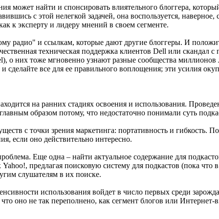
ия может найти и спонсировать влиятельного блоггера, который
равившись с этой нелегкой задачей, она воспользуется, наверно
как к эксперту и лидеру мнений в своем сегменте.
ому радио" и ссылкам, которые дают другие блоггеры. И положи
чественная техническая поддержка клиентов Dell или скандал с 
nel), о них тоже мгновенно узнают разные сообщества миллионов
и сделайте все для ее правильного воплощения; эти усилия окуп
ходится на ранних стадиях освоения и использования. Проведен
главным образом потому, что недостаточно понимали суть подкаст
уществ с точки зрения маркетинга: портативность и гибкость. По
ия, если оно действительно интересно.
проблема. Еще одна – найти актуальное содержание для подкаст
к Yahoo!, предлагая поисковую систему для подкастов (пока что 
угим слушателям в их поиске.
тенсивности использования войдет в число первых среди зарож
 что оно не так переполнено, как сегмент блогов или Интернет-