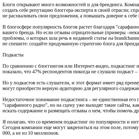
Блоги открывают много возможностей и для брендинга. Компан
создать себе репутацию блоггера-эксперта в своей отрасли; сп
не расхваливать свои предложения, а повышать доверие к себе 
В блогосфере популярность блогов растет благодаря "сарафанн
вашего бренда. Но если отзывы отрицательные (примеры –нека
проблемы, о которых шла речь в недавней статье на brandchan
не спешите: создайте продуманную стратегию блога для бренда 
Подкасты
По сравнению с блоггингом или Интернет-видео, подкастинг на
показало, что 47% респондентов никогда не слушали подкаст – 
Но у подкастов есть слушатели, и этот формат имеет ряд преим
могут приобрести верную аудиторию для регулярного содержан
Недостаточное понимание подкастинга – не единственная его 
"сарафанного радио", но на сцену уже выходят такие сайты, ка
искать содержание и размещать отзывы о нем, чтобы помочь др
Я полагаю, что со временем подкастинг по популярности и ин
Сегодня компании еще могут закрепиться на этом поле, потому
000, а не из 10 миллионов.