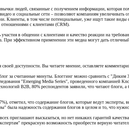
привычки людей, связанные с получением информации, которая п
видео и социальные сети – позволяют компаниям увеличивать ох
ии. Клиенты, в том числе потенциальные, уже ищут такие виды 
ии отношениями с клиентами (CRM).
участия в общении с клиентами и качество реакции на требова
. При эффективном применении эти медиа могут дать отличный
 своей доступности. Вы читаете мнение, оставляете комментарий 
 блог за считанные минуты. Блоггинг можно сравнить с "Диким З
следования "Emerging Media Series", проведенного компанией Kn
хнологий В2В, 80% респондентов заявили, что читают блоги, а 
7%), отметил, что содержание блогов, которые ведут эксперты, 
" была надежность содержания блогов в целом и то, что нужно
 всех приглашают высказаться, но нет никаких гарантий качеств
экспертам" прекрасную возможность приобрести верную читатель