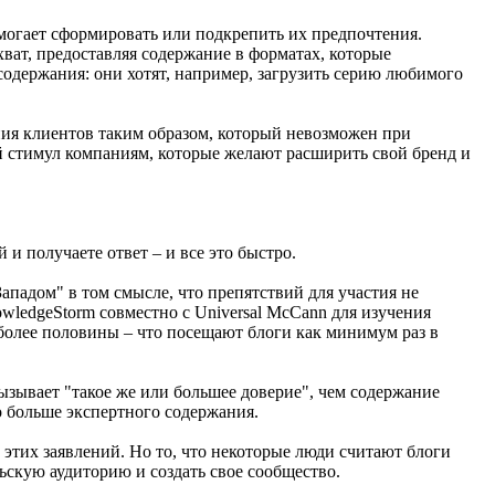
омогает сформировать или подкрепить их предпочтения.
ват, предоставляя содержание в форматах, которые
содержания: они хотят, например, загрузить серию любимого
ния клиентов таким образом, который невозможен при
 стимул компаниям, которые желают расширить свой бренд и
и получаете ответ – и все это быстро.
ападом" в том смысле, что препятствий для участия не
owledgeStorm совместно с Universal McCann для изучения
более половины – что посещают блоги как минимум раз в
вызывает "такое же или большее доверие", чем содержание
 больше экспертного содержания.
а этих заявлений. Но то, что некоторые люди считают блоги
скую аудиторию и создать свое сообщество.