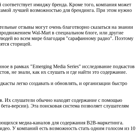
 соответствует имиджу бренда. Кроме того, компания может
е, самой лучшей возможностью для брендинга. При этом нужно
тельные отзывы могут очень благотворно сказаться на знании
продвижением Wal-Mart в специальном блоге, или другие
 людей во всем мире благодаря "сарафанному радио". Поэтому
ятся сторицей.
ное в рамках "Emerging Media Series" исследование подкастов
ов, не знали, как их слушать и где найти это содержание.
дкасты легко создавать и обновлять, и организации быстро
ов. Их слушатели обычно находят содержание с помощью
в бета-версии). Эта поисковая система позволяет слушателям
дающихся медиа-каналов для содержания В2В-маркетинга.
видео. У компаний есть возможность стать одним голосом из 10