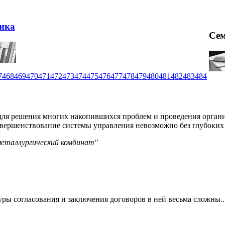
ика
Се
7
468
469
470
471
472
473
474
475
476
477
478
479
480
481
482
483
484
для решения многих накопившихся проблем и проведения органи
овершенствование системы управления невозможно без глубоких
металлургический комбинат"
ры согласования и заключения договоров в ней весьма сложны..