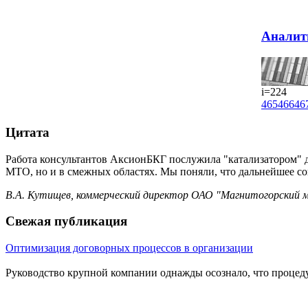
Аналит
i=224
465
466
46
Цитата
Работа консультантов АксионБКГ послужила "катализатором" 
МТО, но и в смежных областях. Мы поняли, что дальнейшее с
В.А. Кутищев, коммерческий директор ОАО "Магнитогорский 
Свежая публикация
Оптимизация договорных процессов в организации
Руководство крупной компании однажды осознало, что процеду