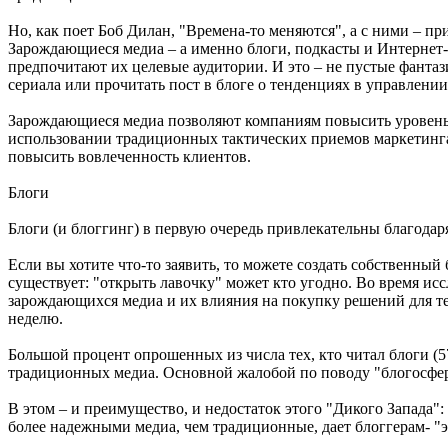
Но, как поет Боб Дилан, "Времена-то меняются", а с ними – 
Зарождающиеся медиа – а именно блоги, подкасты и Интернет-
предпочитают их целевые аудитории. И это – не пустые фантаз
сериала или прочитать пост в блоге о тенденциях в управлен
Зарождающиеся медиа позволяют компаниям повысить уровень 
использовании традиционных тактических приемов маркетинга
повысить вовлеченность клиентов.
Блоги
Блоги (и блоггинг) в первую очередь привлекательны благодаря
Если вы хотите что-то заявить, то можете создать собственный
существует: "открыть лавочку" может кто угодно. Во время ис
зарождающихся медиа и их влияния на покупку решений для те
неделю.
Большой процент опрошенных из числа тех, кто читал блоги (5
традиционных медиа. Основной жалобой по поводу "блогосферы
В этом – и преимущество, и недостаток этого "Дикого Запада":
более надежными медиа, чем традиционные, дает блоггерам- "