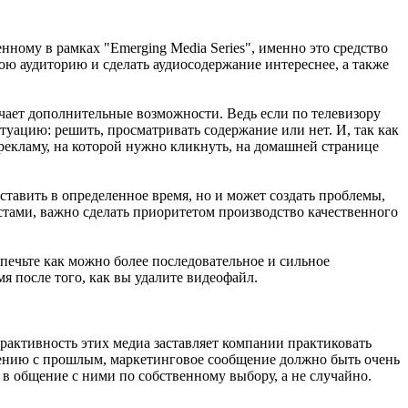
нному в рамках "Emerging Media Series", именно это средство
ою аудиторию и сделать аудиосодержание интереснее, а также
учает дополнительные возможности. Ведь если по телевизору
туацию: решить, просматривать содержание или нет. И, так как
 рекламу, на которой нужно кликнуть, на домашней странице
ставить в определенное время, но и может создать проблемы,
астами, важно сделать приоритетом производство качественного
спечьте как можно более последовательное и сильное
я после того, как вы удалите видеофайл.
активность этих медиа заставляет компании практиковать
внению с прошлым, маркетинговое сообщение должно быть очень
в общение с ними по собственному выбору, а не случайно.