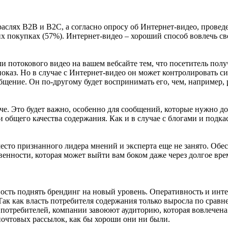
аслях В2В и В2С, а согласно опросу об Интернет-видео, проведе
х покупках (57%). Интернет-видео – хороший способ вовлечь св
и потокового видео на вашем вебсайте тем, что посетитель пол
оказ. Но в случае с Интернет-видео он может контролировать си
общение. Он по-другому будет воспринимать его, чем, например,
че. Это будет важно, особенно для сообщений, которые нужно до
 общего качества содержания. Как и в случае с блогами и подк
место признанного лидера мнений и эксперта еще не занято. Обе
енности, которая может выйти вам боком даже через долгое врем
ть поднять брендинг на новый уровень. Оперативность и интер
 Так как власть потребителя содержания только выросла по сра
потребителей, компании завоюют аудиторию, которая вовлечена 
очтовых рассылок, как бы хороши они ни были.