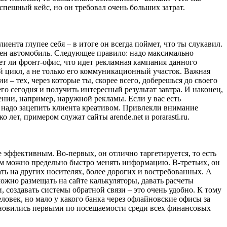
успешный кейс, но он требовал очень больших затрат.
ента глупее себя – в итоге он всегда поймет, что ты слукавил.
жен автомобиль. Следующее правило: надо максимально
ет ли фронт-офис, что идет рекламная кампания данного
й цикл, а не только его коммуникационный участок. Важная
 тех, через которые ты, скорее всего, доберешься до своего
 сегодня и получить интересный результат завтра. И наконец,
ении, например, наружной рекламы. Если у вас есть
– надо зацепить клиента креативом. Привлекли внимание
лет, примером служат сайты arende.net и porarasti.ru.
 эффективным. Во-первых, он отлично таргетируется, то есть
нем можно предельно быстро менять информацию. В-третьих, он
ь на других носителях, более дорогих и востребованных. А
можно размещать на сайте калькуляторы, давать расчеты
 создавать системы обратной связи – это очень удобно. К тому
овек, но мало у какого банка через офлайновские офисы за
ановились первыми по посещаемости среди всех финансовых