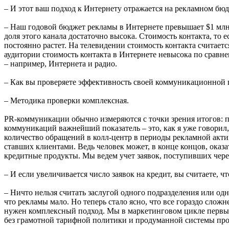
– И этот ваш подход к Интернету отражается на рекламном бю
– Наш годовой бюджет рекламы в Интернете превышает $1 млн. 
доля этого канала достаточно высока. Стоимость контакта, то 
постоянно растет. На телевидении стоимость контакта считаетс
аудитории стоимость контакта в Интернете невысока по сравне
– например, Интернета и радио.
– Как вы проверяете эффективность своей коммуникационной 
– Методика проверки комплексная.
PR-коммуникации обычно измеряются с точки зрения итогов: 
коммуникаций важнейший показатель – это, как я уже говорил,
количество обращений в колл-центр в периоды рекламной акти
ставших клиентами. Ведь человек может, в конце концов, оказ
кредитные продукты. Мы ведем учет заявок, поступивших через
– И если увеличивается число заявок на кредит, вы считаете, ч
– Ничто нельзя считать заслугой одного подразделения или одн
что рекламы мало. Но теперь стало ясно, что все гораздо сложне
нужен комплексный подход. Мы в маркетинговом цикле первые 
без грамотной тарифной политики и продуманной системы прод