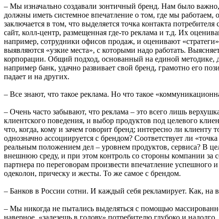
– Мы изначально создавали зонтичный бренд. Нам было важно,
должны иметь системное впечатление о том, где мы работаем, 
заключается в том, что выделяется точка контакта потребител
сайт, колл-центр, размещенная где-то реклама и т.д. Их оцен
например, сотрудники офисов продаж, и оценивают «стратеги»,
выявляются «узкие места», с которыми надо работать. Выясняет
корпорации. Общий подход, основанный на единой методике, до
например банк, удачно развивает свой бренд, грамотно его поз
падает и на других.
– Все знают, что такое реклама. Но что такое «коммуникацион
– Очень часто забывают, что реклама – это всего лишь верхушк
клиентского поведения, и выбор продуктов под целевого клиен
что, когда, кому и зачем говорит бренд; интересно ли клиенту т
однозначно ассоциируется с брендом? Соответствует ли «точка
реальным положением дел – уровнем продуктов, сервиса? В ц
внешнюю среду, и при этом контроль со стороны компании за с
партнера по переговорам произвести впечатление успешного и
одеколон, прическу и жесты. То же самое с брендом.
– Банков в России сотни. И каждый себя рекламирует. Как, на 
– Мы никогда не пытались выделяться с помощью массированной
наверное, «залезешь в голову» потребителю глубоко и надолго