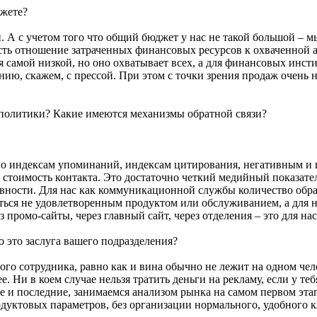
джете?
А с учетом того что общий бюджет у нас не такой большой – мы,
есть отношение затраченных финансовых ресурсов к охваченной а
я самой низкой, но оно охватывает всех, а для финансовых инсти
нию, скажем, с прессой. При этом с точки зрения продаж очень
политики? Какие имеются механизмы обратной связи?
по индексам упоминаний, индексам цитирования, негативным и
 стоимость контакта. Это достаточно четкий медийный показате
вности. Для нас как коммуникационной службы количество обращ
аться не удовлетворенным продуктом или обслуживанием, а для н
 промо-сайты, через главный сайт, через отделения – это для на
то это заслуга вашего подразделения?
ого сотрудника, равно как и вина обычно не лежит на одном чел
е. Ни в коем случае нельзя тратить деньги на рекламу, если у теб
и последние, занимаемся анализом рынка на самом первом этап
уктовых параметров, без организации нормального, удобного кл