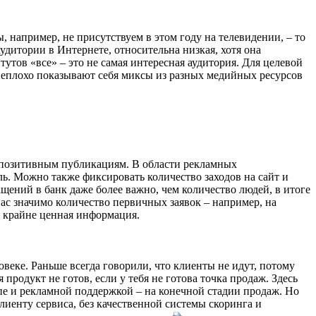
 например, не присутствуем в этом году на телевидении, – то
удитории в Интернете, относительна низкая, хотя она
тутов «все» – это не самая интересная аудитория. Для целевой
 неплохо показывают себя миксы из разных медийных ресурсов
 позитивным публикациям. В области рекламных
ль. Можно также фиксировать количество заходов на сайт и
ений в банк даже более важно, чем количество людей, в итоге
ас значимо количество первичных заявок – например, на
с крайне ценная информация.
овеке. Раньше всегда говорили, что клиенты не идут, потому
я продукт не готов, если у тебя не готова точка продаж. Здесь
е и рекламной поддержкой – на конечной стадии продаж. Но
иенту сервиса, без качественной системы скоринга и