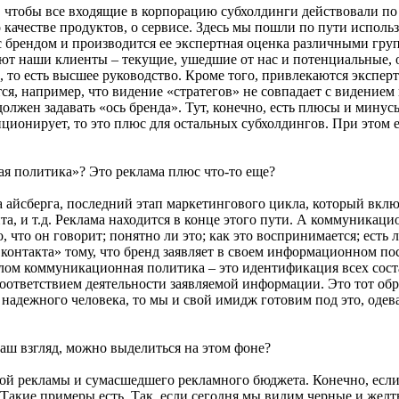
 чтобы все входящие в корпорацию субхолдинги действовали по
о качестве продуктов, о сервисе. Здесь мы пошли по пути испол
я с брендом и производится ее экспертная оценка различными гр
ивают наши клиенты – текущие, ушедшие от нас и потенциальные,
 то есть высшее руководство. Кроме того, привлекаются эксперт
ся, например, что видение «стратегов» не совпадает с видением
лжен задавать «ось бренда». Тут, конечно, есть плюсы и минусы
иционирует, то это плюс для остальных субхолдингов. При этом 
ная политика»? Это реклама плюс что-то еще?
а айсберга, последний этап маркетингового цикла, который включ
та, и т.д. Реклама находится в конце этого пути. А коммуника
о, что он говорит; понятно ли это; как это воспринимается; есть
 контакта» тому, что бренд заявляет в своем информационном по
елом коммуникационная политика – это идентификация всех со
оответствием деятельности заявляемой информации. Это тот обр
 надежного человека, то мы и свой имидж готовим под это, од
ваш взгляд, можно выделиться на этом фоне?
 рекламы и сумасшедшего рекламного бюджета. Конечно, если ты
. Такие примеры есть. Так, если сегодня мы видим черные и жел