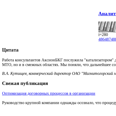
Аналит
i=280
486
487
48
Цитата
Работа консультантов АксионБКГ послужила "катализатором" 
МТО, но и в смежных областях. Мы поняли, что дальнейшее с
В.А. Кутищев, коммерческий директор ОАО "Магнитогорский 
Свежая публикация
Оптимизация договорных процессов в организации
Руководство крупной компании однажды осознало, что процеду