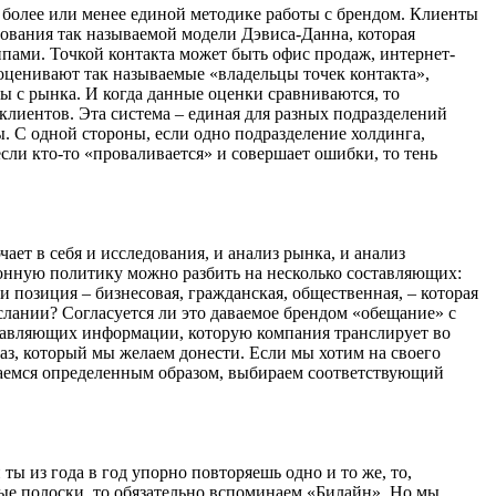
 более или менее единой методике работы с брендом. Клиенты
ьзования так называемой модели Дэвиса-Данна, которая
уппами. Точкой контакта может быть офис продаж, интернет-
 оценивают так называемые «владельцы точек контакта»,
ы с рынка. И когда данные оценки сравниваются, то
 клиентов. Эта система – единая для разных подразделений
. С одной стороны, если одно подразделение холдинга,
если кто-то «проваливается» и совершает ошибки, то тень
ает в себя и исследования, и анализ рынка, и анализ
ционную политику можно разбить на несколько составляющих:
 ли позиция – бизнесовая, гражданская, общественная, – которая
слании? Согласуется ли это даваемое брендом «обещание» с
ставляющих информации, которую компания транслирует во
аз, который мы желаем донести. Если мы хотим на своего
еваемся определенным образом, выбираем соответствующий
 из года в год упорно повторяешь одно и то же, то,
тые полоски, то обязательно вспоминаем «Билайн». Но мы