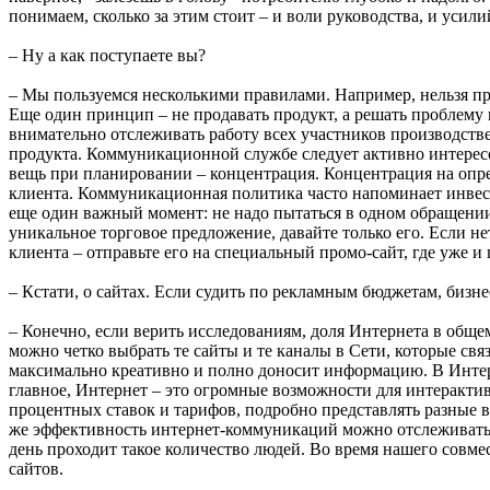
понимаем, сколько за этим стоит – и воли руководства, и усил
– Ну а как поступаете вы?
– Мы пользуемся несколькими правилами. Например, нельзя прод
Еще один принцип – не продавать продукт, а решать проблему
внимательно отслеживать работу всех участников производстве
продукта. Коммуникационной службе следует активно интересо
вещь при планировании – концентрация. Концентрация на опред
клиента. Коммуникационная политика часто напоминает инвест
еще один важный момент: не надо пытаться в одном обращении 
уникальное торговое предложение, давайте только его. Если н
клиента – отправьте его на специальный промо-сайт, где уже и п
– Кстати, о сайтах. Если судить по рекламным бюджетам, бизне
– Конечно, если верить исследованиям, доля Интернета в обще
можно четко выбрать те сайты и те каналы в Сети, которые св
максимально креативно и полно доносит информацию. В Интерн
главное, Интернет – это огромные возможности для интерактив
процентных ставок и тарифов, подробно представлять разные в
же эффективность интернет-коммуникаций можно отслеживать го
день проходит такое количество людей. Во время нашего совм
сайтов.