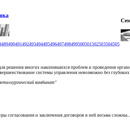
ика
Се
8
489
490
491
492
493
494
495
496
497
498
499
500
501
502
503
504
505
для решения многих накопившихся проблем и проведения органи
овершенствование системы управления невозможно без глубоких
металлургический комбинат"
ры согласования и заключения договоров в ней весьма сложны..