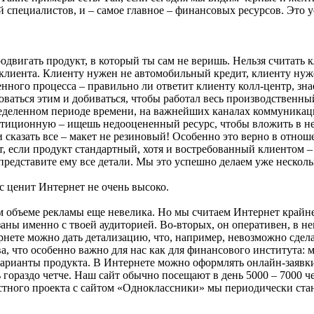
ий специалистов, и – самое главное – финансовых ресурсов. Это 
вигать продукт, в который ты сам не веришь. Нельзя считать кли
 клиента. Клиенту нужен не автомобильный кредит, клиенту ну
нного процесса – правильно ли ответит клиенту колл-центр, зна
ваться этим и добиваться, чтобы работал весь производственны
еленном периоде времени, на важнейших каналах коммуникации –
иционную – ищешь недооцененный ресурс, чтобы вложить в него
сказать все – макет не резиновый! Особенно это верно в отнош
ет, если продукт стандартный, хотя и востребованный клиентом 
редставите ему все детали. Мы это успешно делаем уже несколько 
с ценит Интернет не очень высоко.
м объеме рекламы еще невелика. Но мы считаем Интернет крайне
язаны именно с твоей аудиторией. Во-вторых, он оперативен, в 
ете можно дать детализацию, что, например, невозможно сделат
а, что особенно важно для нас как для финансового института: 
арианты продукта. В Интернете можно оформлять онлайн-заявки,
раздо четче. Наш сайт обычно посещают в день 5000 – 7000 чел
естного проекта с сайтом «Одноклассники» мы периодически ст