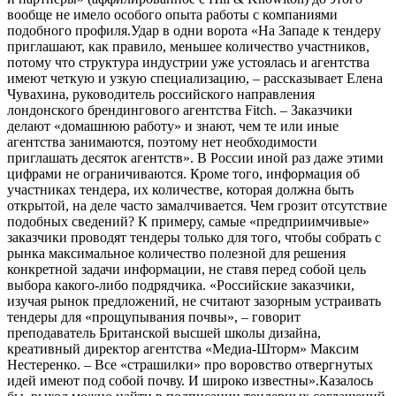
вообще не имело особого опыта работы с компаниями
подобного профиля.Удар в одни ворота «На Западе к тендеру
приглашают, как правило, меньшее количество участников,
потому что структура индустрии уже устоялась и агентства
имеют четкую и узкую специализацию, – рассказывает Елена
Чувахина, руководитель российского направления
лондонского брендингового агентства Fitch. – Заказчики
делают «домашнюю работу» и знают, чем те или иные
агентства занимаются, поэтому нет необходимости
приглашать десяток агентств». В России иной раз даже этими
цифрами не ограничиваются. Кроме того, информация об
участниках тендера, их количестве, которая должна быть
открытой, на деле часто замалчивается. Чем грозит отсутствие
подобных сведений? К примеру, самые «предприимчивые»
заказчики проводят тендеры только для того, чтобы собрать с
рынка максимальное количество полезной для решения
конкретной задачи информации, не ставя перед собой цель
выбора какого-либо подрядчика. «Российские заказчики,
изучая рынок предложений, не считают зазорным устраивать
тендеры для «прощупывания почвы», – говорит
преподаватель Британской высшей школы дизайна,
креативный директор агентства «Медиа-Шторм» Максим
Нестеренко. – Все «страшилки» про воровство отвергнутых
идей имеют под собой почву. И широко известны».Казалось