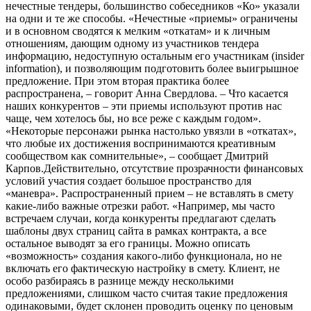
нечестные тендеры, большинство собеседников «Ко» указали
на одни и те же способы. «Нечестные «приемы» ограничены
и в основном сводятся к мелким «откатам» и к личным
отношениям, дающим одному из участников тендера
информацию, недоступную остальным его участникам (insider
information), и позволяющим подготовить более выигрышное
предложение. При этом вторая практика более
распространена, – говорит Анна Свердлова. – Что касается
наших конкурентов – эти приемы используют против нас
чаще, чем хотелось бы, но все реже с каждым годом».
«Некоторые персонажи рынка настолько увязли в «откатах»,
что любые их достижения воспринимаются креативным
сообществом как сомнительные», – сообщает Дмитрий
Карпов.Действительно, отсутствие прозрачности финансовых
условий участия создает большое пространство для
«маневра». Распространенный прием – не вставлять в смету
какие-либо важные отрезки работ. «Например, мы часто
встречаем случаи, когда конкуренты предлагают сделать
шаблоны двух страниц сайта в рамках контракта, а все
остальное выводят за его границы. Можно описать
«возможность» создания какого-либо функционала, но не
включать его фактическую настройку в смету. Клиент, не
особо разбираясь в разнице между несколькими
предложениями, слишком часто считая такие предложения
одинаковыми, будет склонен проводить оценку по ценовым