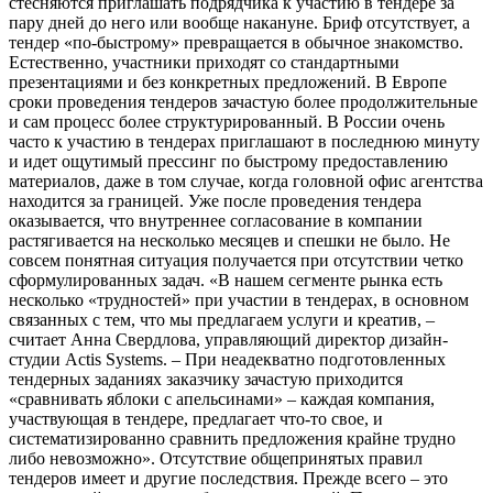
стесняются приглашать подрядчика к участию в тендере за
пару дней до него или вообще накануне. Бриф отсутствует, а
тендер «по-быстрому» превращается в обычное знакомство.
Естественно, участники приходят со стандартными
презентациями и без конкретных предложений. В Европе
сроки проведения тендеров зачастую более продолжительные
и сам процесс более структурированный. В России очень
часто к участию в тендерах приглашают в последнюю минуту
и идет ощутимый прессинг по быстрому предоставлению
материалов, даже в том случае, когда головной офис агентства
находится за границей. Уже после проведения тендера
оказывается, что внутреннее согласование в компании
растягивается на несколько месяцев и спешки не было. Не
совсем понятная ситуация получается при отсутствии четко
сформулированных задач. «В нашем сегменте рынка есть
несколько «трудностей» при участии в тендерах, в основном
связанных с тем, что мы предлагаем услуги и креатив, –
считает Анна Свердлова, управляющий директор дизайн-
студии Actis Systems. – При неадекватно подготовленных
тендерных заданиях заказчику зачастую приходится
«сравнивать яблоки с апельсинами» – каждая компания,
участвующая в тендере, предлагает что-то свое, и
систематизированно сравнить предложения крайне трудно
либо невозможно». Отсутствие общепринятых правил
тендеров имеет и другие последствия. Прежде всего – это