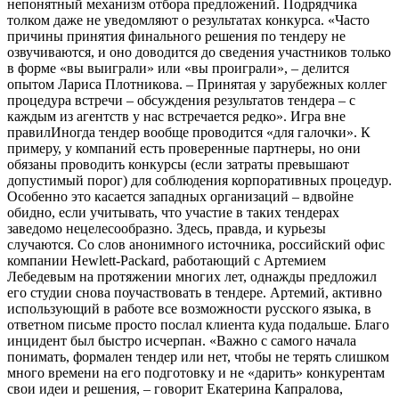
непонятный механизм отбора предложений. Подрядчика
толком даже не уведомляют о результатах конкурса. «Часто
причины принятия финального решения по тендеру не
озвучиваются, и оно доводится до сведения участников только
в форме «вы выиграли» или «вы проиграли», – делится
опытом Лариса Плотникова. – Принятая у зарубежных коллег
процедура встречи – обсуждения результатов тендера – с
каждым из агентств у нас встречается редко». Игра вне
правилИногда тендер вообще проводится «для галочки». К
примеру, у компаний есть проверенные партнеры, но они
обязаны проводить конкурсы (если затраты превышают
допустимый порог) для соблюдения корпоративных процедур.
Особенно это касается западных организаций – вдвойне
обидно, если учитывать, что участие в таких тендерах
заведомо нецелесообразно. Здесь, правда, и курьезы
случаются. Со слов анонимного источника, российский офис
компании Hewlett-Packard, работающий с Артемием
Лебедевым на протяжении многих лет, однажды предложил
его студии снова поучаствовать в тендере. Артемий, активно
использующий в работе все возможности русского языка, в
ответном письме просто послал клиента куда подальше. Благо
инцидент был быстро исчерпан. «Важно с самого начала
понимать, формален тендер или нет, чтобы не терять слишком
много времени на его подготовку и не «дарить» конкурентам
свои идеи и решения, – говорит Екатерина Капралова,