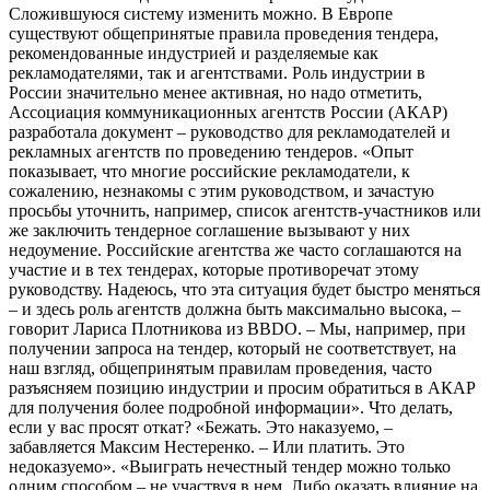
Сложившуюся систему изменить можно. В Европе
существуют общепринятые правила проведения тендера,
рекомендованные индустрией и разделяемые как
рекламодателями, так и агентствами. Роль индустрии в
России значительно менее активная, но надо отметить,
Ассоциация коммуникационных агентств России (АКАР)
разработала документ – руководство для рекламодателей и
рекламных агентств по проведению тендеров. «Опыт
показывает, что многие российские рекламодатели, к
сожалению, незнакомы с этим руководством, и зачастую
просьбы уточнить, например, список агентств-участников или
же заключить тендерное соглашение вызывают у них
недоумение. Российские агентства же часто соглашаются на
участие и в тех тендерах, которые противоречат этому
руководству. Надеюсь, что эта ситуация будет быстро меняться
– и здесь роль агентств должна быть максимально высока, –
говорит Лариса Плотникова из BBDO. – Мы, например, при
получении запроса на тендер, который не соответствует, на
наш взгляд, общепринятым правилам проведения, часто
разъясняем позицию индустрии и просим обратиться в АКАР
для получения более подробной информации». Что делать,
если у вас просят откат? «Бежать. Это наказуемо, –
забавляется Максим Нестеренко. – Или платить. Это
недоказуемо». «Выиграть нечестный тендер можно только
одним способом – не участвуя в нем. Либо оказать влияние на