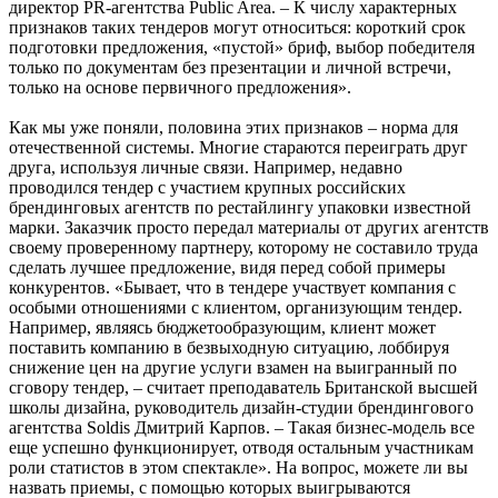
директор PR-агентства Public Area. – К числу характерных
признаков таких тендеров могут относиться: короткий срок
подготовки предложения, «пустой» бриф, выбор победителя
только по документам без презентации и личной встречи,
только на основе первичного предложения».
Как мы уже поняли, половина этих признаков – норма для
отечественной системы. Многие стараются переиграть друг
друга, используя личные связи. Например, недавно
проводился тендер с участием крупных российских
брендинговых агентств по рестайлингу упаковки известной
марки. Заказчик просто передал материалы от других агентств
своему проверенному партнеру, которому не составило труда
сделать лучшее предложение, видя перед собой примеры
конкурентов. «Бывает, что в тендере участвует компания с
особыми отношениями с клиентом, организующим тендер.
Например, являясь бюджетообразующим, клиент может
поставить компанию в безвыходную ситуацию, лоббируя
снижение цен на другие услуги взамен на выигранный по
сговору тендер, – считает преподаватель Британской высшей
школы дизайна, руководитель дизайн-студии брендингового
агентства Soldis Дмитрий Карпов. – Такая бизнес-модель все
еще успешно функционирует, отводя остальным участникам
роли статистов в этом спектакле». На вопрос, можете ли вы
назвать приемы, с помощью которых выигрываются