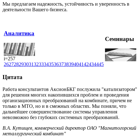
Мы предлагаем надежность, устойчивость и уверенность в
деятельности Вашего бизнеса.
Аналитика
Семинары
i=257
26
27
28
29
30
31
32
33
34
35
36
37
38
39
40
41
42
43
44
45
Цитата
Работа консультантов АксионБКГ послужила "катализатором"
для решения многих накопившихся проблем и проведения
организационных преобразований на комбинате, причем не
только в МТО, но и в смежных областях. Мы поняли, что
дальнейшее совершенствование системы управления
невозможно без глубоких системных преобразований.
В.А. Кутищев, коммерческий директор ОАО "Магнитогорский
металлургический комбинат"