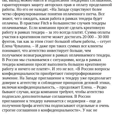
бы, выход можно найти в подписании тендерных соглашений,
гарантирующих защиту авторских прав и оплату проделанной
работы. Но его не находят. «На Западе существуют более
четко сформулированные понятия оплаченного питча. Все
знают, чего ожидать, какая работа в рамках тендера будет
оплачена. В практике Fitch в большинстве случаев тендеры
оплачиваемые. Если компании просят сделать креативную
работу в рамках тендера – за это всегда платят. Сумма оплаты
участия в креативном питче может достигать 20 000 – 30 000
фунтов, так как за этим стоит большой объем работы, – сетует
Елена Чувахина. – И даже при таких суммах все клиенты
понимают, что агентство инвестирует больше, чем
получаемое вознаграждение в рамках оплачиваемого тендера.
В России мы сталкиваемся с ситуациями, когда в рамках
тендера компании просят выполнить большую креативную
работу и ничего не платят». И это не все. «В России вопросы
конфиденциальности приобретают гипертрофированное
значение. На Западе приглашение к тендеру уже предполагает
доверие к агентству и соблюдение принципов деловой этики,
включая конфиденциальность, – продолжает Елена. – Редко
бывают случаи, когда компании требуют, чтобы агентство
подписало дополнительные соглашения. В России
приглашение к тендеру начинается с недоверия – еще до
получения брифа агентства подписывают отдельные и очень
строгие соглашения о конфиденциальности». У нас не