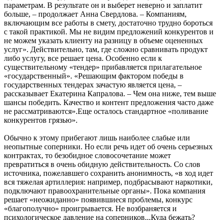
параметрам. В результате он и выберет неверно и заплатит
больше, – продолжает Анна Свердлова. – Компаниям,
включающим все работы в смету, достаточно трудно бороться
с такой практикой. Мы не видим предложений конкурентов и
не можем указать клиенту на разницу в объеме оцененных
услуг». Действительно, там, где сложно сравнивать продукт
либо услугу, все решает цена. Особенно если к
существительному «тендер» прибавляется прилагательное
«государственный». «Решающим фактором победы в
государственных тендерах зачастую является цена, –
рассказывает Екатерина Капралова. – Чем она ниже, тем выше
шансы победить. Качество и контент предложения часто даже
не рассматриваются».Еще осталось стандартное «поливание
конкурентов грязью».
Обычно к этому прибегают лишь наиболее слабые или
неопытные соперники. Но если речь идет об очень серьезных
контрактах, то безобидное словосочетание может
превратиться в очень обидную действительность. Со слов
источника, пожелавшего сохранить анонимность, «в ход идет
вся тяжелая артиллерия: например, подбрасывают наркотики,
подключают правоохранительные органы». Пока компания
решает «неожиданно» появившиеся проблемы, конкурс
«благополучно» проигрывается. Не возбраняется и
психологическое давление на соперников...Куда бежать?