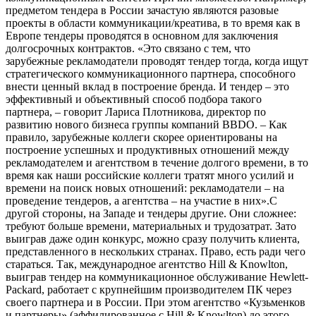
предметом тендера в России зачастую являются разовые
проекты в области коммуникации/креатива, в то время как в
Европе тендеры проводятся в основном для заключения
долгосрочных контрактов. «Это связано с тем, что
зарубежные рекламодатели проводят тендер тогда, когда ищут
стратегического коммуникационного партнера, способного
внести ценный вклад в построение бренда. И тендер – это
эффективный и объективный способ подбора такого
партнера, – говорит Лариса Плотникова, директор по
развитию нового бизнеса группы компаний BBDO. – Как
правило, зарубежные коллеги скорее ориентированы на
построение успешных и продуктивных отношений между
рекламодателем и агентством в течение долгого времени, в то
время как наши российские коллеги тратят много усилий и
времени на поиск новых отношений: рекламодатели – на
проведение тендеров, а агентства – на участие в них».С
другой стороны, на Западе и тендеры другие. Они сложнее:
требуют больше времени, материальных и трудозатрат. Зато
выиграв даже один конкурс, можно сразу получить клиента,
представленного в нескольких странах. Право, есть ради чего
стараться. Так, международное агентство Hill & Knowlton,
выиграв тендер на коммуникационное обслуживание Hewlett-
Packard, работает с крупнейшим производителем ПК через
своего партнера и в России. При этом агентство «Кузьменков
и пapтнepы» (аффилированное с Hill & Knowlton) до этого