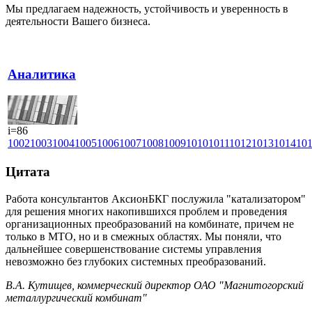
Мы предлагаем надежность, устойчивость и уверенность в
деятельности Вашего бизнеса.
Аналитика
i=86
1002
1003
1004
1005
1006
1007
1008
1009
1010
1011
1012
1013
1014
10
Цитата
Работа консультантов АксионБКГ послужила "катализатором"
для решения многих накопившихся проблем и проведения
организационных преобразований на комбинате, причем не
только в МТО, но и в смежных областях. Мы поняли, что
дальнейшее совершенствование системы управления
невозможно без глубоких системных преобразований.
В.А. Кутищев, коммерческий директор ОАО "Магнитогорский
металлургический комбинат"